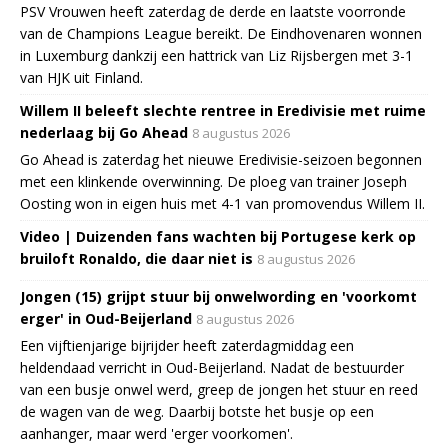
PSV Vrouwen heeft zaterdag de derde en laatste voorronde
van de Champions League bereikt. De Eindhovenaren wonnen
in Luxemburg dankzij een hattrick van Liz Rijsbergen met 3-1
van HJK uit Finland.
Willem II beleeft slechte rentree in Eredivisie met ruime
nederlaag bij Go Ahead
8 augustus 2026
Go Ahead is zaterdag het nieuwe Eredivisie-seizoen begonnen
met een klinkende overwinning. De ploeg van trainer Joseph
Oosting won in eigen huis met 4-1 van promovendus Willem II.
Video | Duizenden fans wachten bij Portugese kerk op
bruiloft Ronaldo, die daar niet is
8 augustus 2026
Jongen (15) grijpt stuur bij onwelwording en 'voorkomt
erger' in Oud-Beijerland
8 augustus 2026
Een vijftienjarige bijrijder heeft zaterdagmiddag een
heldendaad verricht in Oud-Beijerland. Nadat de bestuurder
van een busje onwel werd, greep de jongen het stuur en reed
de wagen van de weg. Daarbij botste het busje op een
aanhanger, maar werd 'erger voorkomen'.