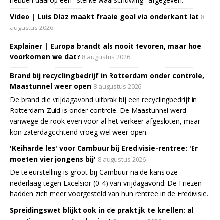
hebben daarop een "sterke waarschuwing" afgegeven.
Video | Luis Díaz maakt fraaie goal via onderkant lat
8
augustus 2026
Explainer | Europa brandt als nooit tevoren, maar hoe
voorkomen we dat?
8 augustus 2026
Brand bij recyclingbedrijf in Rotterdam onder controle,
Maastunnel weer open
8 augustus 2026
De brand die vrijdagavond uitbrak bij een recyclingbedrijf in
Rotterdam-Zuid is onder controle. De Maastunnel werd
vanwege de rook even voor al het verkeer afgesloten, maar
kon zaterdagochtend vroeg wel weer open.
'Keiharde les' voor Cambuur bij Eredivisie-rentree: 'Er
moeten vier jongens bij'
8 augustus 2026
De teleurstelling is groot bij Cambuur na de kansloze
nederlaag tegen Excelsior (0-4) van vrijdagavond. De Friezen
hadden zich meer voorgesteld van hun rentree in de Eredivisie.
Spreidingswet blijkt ook in de praktijk te knellen: al