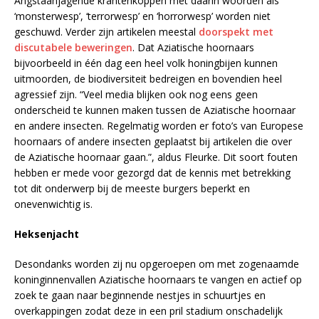
Angstaanjagende krantenkoppen met daarin woorden als
‘monsterwesp’, ‘terrorwesp’ en ‘horrorwesp’ worden niet
geschuwd. Verder zijn artikelen meestal
doorspekt met
discutabele beweringen
. Dat Aziatische hoornaars
bijvoorbeeld in één dag een heel volk honingbijen kunnen
uitmoorden, de biodiversiteit bedreigen en bovendien heel
agressief zijn. “Veel media blijken ook nog eens geen
onderscheid te kunnen maken tussen de Aziatische hoornaar
en andere insecten. Regelmatig worden er foto’s van Europese
hoornaars of andere insecten geplaatst bij artikelen die over
de Aziatische hoornaar gaan.”, aldus Fleurke. Dit soort fouten
hebben er mede voor gezorgd dat de kennis met betrekking
tot dit onderwerp bij de meeste burgers beperkt en
onevenwichtig is.
Heksenjacht
Desondanks worden zij nu opgeroepen om met zogenaamde
koninginnenvallen Aziatische hoornaars te vangen en actief op
zoek te gaan naar beginnende nestjes in schuurtjes en
overkappingen zodat deze in een pril stadium onschadelijk