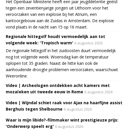
Het Openbaar Ministerie heeft een jaar jeugddetentie geëist
tegen een zeventienjarige jongen uit Uithoorn voor het
veroorzaken van een explosie bij het Atrium, een
kantoorgebouw aan de Zuidas in Amsterdam. De explosie
vond plaats in de nacht van 15 op 16 maart.
Regionale hittegolf houdt vermoedelijk aan tot
volgende week: 'Tropisch warm'
6 augustus 2026
De regionale hittegolf in het zuidoosten duurt vermoedelijk
nog tot volgende week. Woensdag kan de temperatuur
oplopen tot 35 graden. Naast de hitte kan ook de
aanhoudende droogte problemen veroorzaken, waarschuwt
Weeronline.
Video | Archeologen ontdekken acht kamers met
mozaïeken uit tweede eeuw in Rome
6 augustus 2026
Video | Wijndal schiet raak voor Ajax na haarfijne assist
Berghuis tegen Shelbourne
6 augustus 2026
Waar is mijn libido?-filmmaker wint prestigieuze prijs:
'Onderwerp speelt erg'
6 augustus 2026