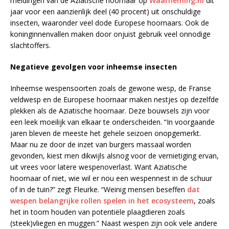
meldingen van de Aziatische hoornaar op
Waarneming.nl
dit
jaar voor een aanzienlijk deel (40 procent) uit onschuldige
insecten, waaronder veel dode Europese hoornaars. Ook de
koninginnenvallen maken door onjuist gebruik veel onnodige
slachtoffers.
Negatieve gevolgen voor inheemse insecten
Inheemse wespensoorten zoals de gewone wesp, de Franse
veldwesp en de Europese hoornaar maken nestjes op dezelfde
plekken als de Aziatische hoornaar. Deze bouwsels zijn voor
een leek moeilijk van elkaar te onderscheiden. “In voorgaande
jaren bleven de meeste het gehele seizoen onopgemerkt.
Maar nu ze door de inzet van burgers massaal worden
gevonden, kiest men dikwijls alsnog voor de vernietiging ervan,
uit vrees voor latere wespenoverlast. Want Aziatische
hoornaar of niet, wie wil er nou een wespennest in de schuur
of in de tuin?” zegt Fleurke. “Weinig mensen beseffen
dat
wespen belangrijke rollen spelen in het ecosysteem
, zoals
het in toom houden van potentiële plaagdieren zoals
(steek)vliegen en muggen.” Naast wespen zijn ook vele andere