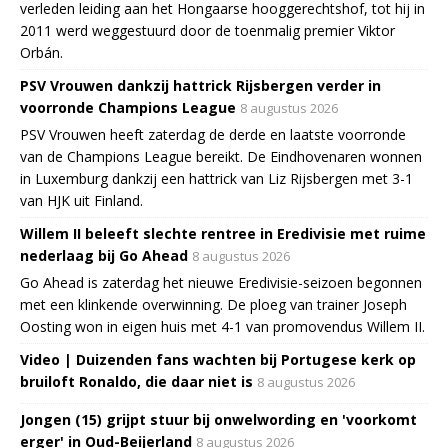
verleden leiding aan het Hongaarse hooggerechtshof, tot hij in
2011 werd weggestuurd door de toenmalig premier Viktor
Orbán.
PSV Vrouwen dankzij hattrick Rijsbergen verder in
voorronde Champions League
8 augustus 2026
PSV Vrouwen heeft zaterdag de derde en laatste voorronde
van de Champions League bereikt. De Eindhovenaren wonnen
in Luxemburg dankzij een hattrick van Liz Rijsbergen met 3-1
van HJK uit Finland.
Willem II beleeft slechte rentree in Eredivisie met ruime
nederlaag bij Go Ahead
8 augustus 2026
Go Ahead is zaterdag het nieuwe Eredivisie-seizoen begonnen
met een klinkende overwinning. De ploeg van trainer Joseph
Oosting won in eigen huis met 4-1 van promovendus Willem II.
Video | Duizenden fans wachten bij Portugese kerk op
bruiloft Ronaldo, die daar niet is
8 augustus 2026
Jongen (15) grijpt stuur bij onwelwording en 'voorkomt
erger' in Oud-Beijerland
8 augustus 2026