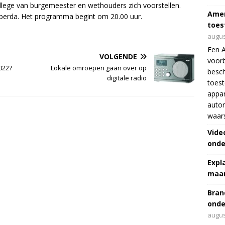
ollege van burgemeester en wethouders zich voorstellen.
Amer
pperda. Het programma begint om 20.00 uur.
toes
augus
Een 
VOLGENDE
voorb
2022?
Lokale omroepen gaan over op
besch
digitale radio
toes
appar
autor
waar
Vide
onde
Expl
maar
Bran
onde
augus