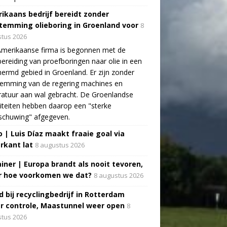
ikaans bedrijf bereidt zonder
temming olieboring in Groenland voor
8
tus 2026
Amerikaanse firma is begonnen met de
ereiding van proefboringen naar olie in een
ermd gebied in Groenland. Er zijn zonder
temming van de regering machines en
atuur aan wal gebracht. De Groenlandse
iteiten hebben daarop een "sterke
schuwing" afgegeven.
o | Luis Díaz maakt fraaie goal via
rkant lat
8 augustus 2026
ainer | Europa brandt als nooit tevoren,
 hoe voorkomen we dat?
8 augustus 2026
d bij recyclingbedrijf in Rotterdam
r controle, Maastunnel weer open
8
tus 2026