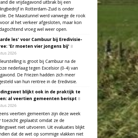
and die vrijdagavond uitbrak bij een
lingbedrijf in Rotterdam-Zuid is onder
role. De Maastunnel werd vanwege de rook
voor al het verkeer afgesloten, maar kon
dagochtend vroeg wel weer open.
arde les' voor Cambuur bij Eredivisie-
ee: 'Er moeten vier jongens bij'
8
tus 2026
leurstelling is groot bij Cambuur na de
oze nederlaag tegen Excelsior (0-4) van
agavond. De Friezen hadden zich meer
esteld van hun rentree in de Eredivisie.
idingswet blijkt ook in de praktijk te
len: al veertien gemeenten berispt
8
tus 2026
eens veertien gemeenten zijn deze week
 toezicht geplaatst omdat ze de
dingswet niet uitvoeren. Uit evaluaties blijkt
dien dat de wet op sommige vlakken niet