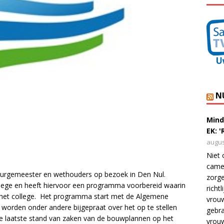
N
Mind
EK: 
augus
Niet 
camer
burgemeester en wethouders op bezoek in Den Nul.
zorge
llege en heeft hiervoor een programma voorbereid waarin
richt
n het college. Het programma start met de Algemene
vrouw
worden onder andere bijgepraat over het op te stellen
gebra
e laatste stand van zaken van de bouwplannen op het
vrou