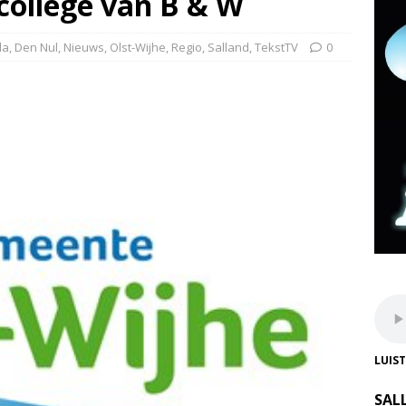
college van B & W
da
,
Den Nul
,
Nieuws
,
Olst-Wijhe
,
Regio
,
Salland
,
TekstTV
0
LUIS
SAL