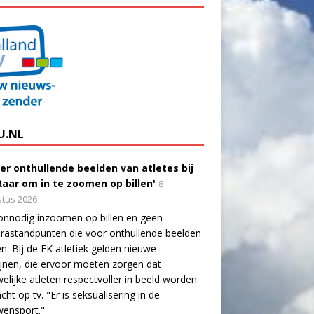
U.NL
er onthullende beelden van atletes bij
'Raar om in te zoomen op billen'
8
tus 2026
onnodig inzoomen op billen en geen
astandpunten die voor onthullende beelden
n. Bij de EK atletiek gelden nieuwe
lijnen, die ervoor moeten zorgen dat
elijke atleten respectvoller in beeld worden
cht op tv. "Er is seksualisering in de
wensport."