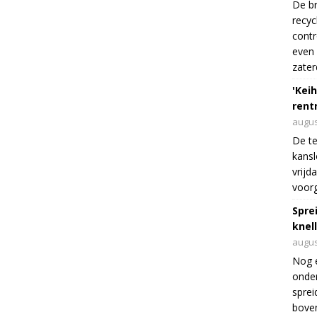
De br
recyc
cont
even 
zater
'Keih
rentr
augus
De te
kansl
vrijd
voorg
Spre
knel
augus
Nog 
onder
sprei
boven