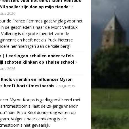
-rensters voor het eerst Mont Ventoux
Wil sneller zijn dan op mijn tiende'
7
tus 2026
ur de France Femmes gaat vrijdag voor het
 in de geschiedenis naar de Mont Ventoux.
Vollering is de grote favoriet voor de
ginnenrit en heeft net als Puck Pieterse
ndere herinneringen aan de 'kale berg'.
o | Leerlingen schuilen onder tafels
ijl schoten klinken op Thaise school
7
tus 2026
 Knols vriendin en influencer Myron
s heeft hartritmestoornis
7 augustus
encer Myron Koops is gediagnosticeerd met
artritmestoornis, laat de 29-jarige vriendin
YouTuber Enzo Knol donderdag weten op
gram. Volgens haar cardioloog is de
itmestoornis niet gevaarlijk.