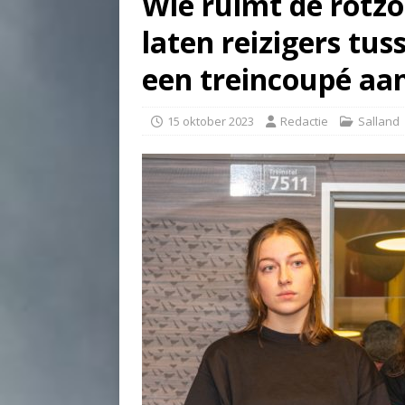
Wie ruimt de rotz
laten reizigers tu
een treincoupé aa
15 oktober 2023
Redactie
Salland