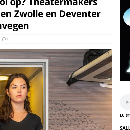
ooi op? Theatermakers
ssen Zwolle en Deventer
nvegen
0
LUIS
SAL