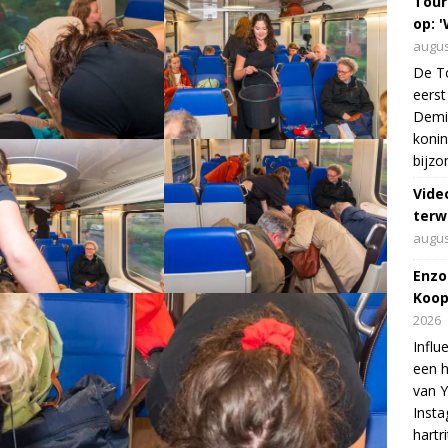
Tour
op: '
augus
De To
eerst
Demi 
konin
bijzo
Vide
terw
augus
Enzo
Koop
2026
Influ
een h
van 
Insta
hartr