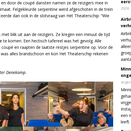
eers
 en door de coupé dansten namen ze de reizigers mee in
2026
imaat. Felgekleurde serpentine werd afgeschoten in de trein
lteerde dan ook in de slotvraag van Het Theaterschip: “Wie
Airb
verh
Airbn
t blik uit aan de reizigers. Ze kregen een minuut de tijd
verhu
e te komen. Een hectisch tafereel was het gevolg. Alle
allee
coupé en raapten de laatste restjes serpentine op. Voor de
groep
e, was alles brandschoon en kon Het Theaterschip rekenen
aanta
Minn
eter Denekamp.
onge
augus
Minni
gehad
vrijg
Insta
een n
leeft.