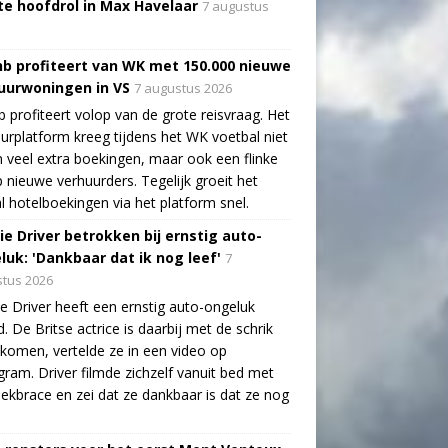
te hoofdrol in Max Havelaar
7 augustus
nb profiteert van WK met 150.000 nieuwe
uurwoningen in VS
7 augustus 2026
b profiteert volop van de grote reisvraag. Het
urplatform kreeg tijdens het WK voetbal niet
n veel extra boekingen, maar ook een flinke
 nieuwe verhuurders. Tegelijk groeit het
l hotelboekingen via het platform snel.
ie Driver betrokken bij ernstig auto-
luk: 'Dankbaar dat ik nog leef'
7
tus 2026
e Driver heeft een ernstig auto-ongeluk
. De Britse actrice is daarbij met de schrik
ekomen, vertelde ze in een video op
gram. Driver filmde zichzelf vanuit bed met
ekbrace en zei dat ze dankbaar is dat ze nog