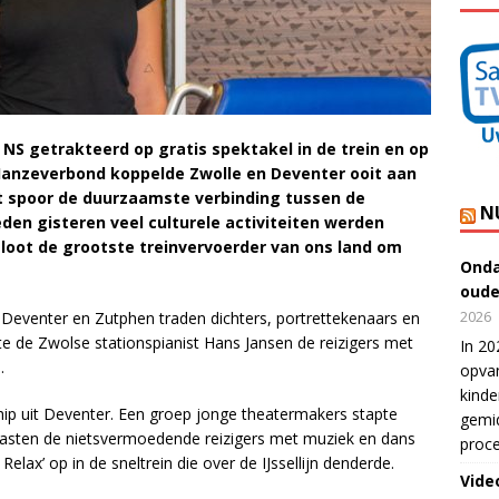
NS getrakteerd op gratis spektakel in de trein en op
e Hanzeverbond koppelde Zwolle en Deventer ooit aan
et spoor de duurzaamste verbinding tussen de
N
den gisteren veel culturele activiteiten werden
sloot de grootste treinvervoerder van ons land om
Onda
oude
2026
 Deventer en Zutphen traden dichters, portrettekenaars en
te de Zwolse stationspianist Hans Jansen de reizigers met
In 20
.
opvan
kinde
ip uit Deventer. Een groep jonge theatermakers stapte
gemid
rrasten de nietsvermoedende reizigers met muziek en dans
proce
Relax’ op in de sneltrein die over de IJssellijn denderde.
Vide