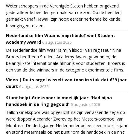
Wetenschappers in de Verenigde Staten hebben ongekend
gedetailleerde beelden gemaakt van de zon. Op de beelden,
gemaakt vanaf Hawaï, zijn nooit eerder herkende kolkende
bewegingen te zien.
Nederlandse film Waar is mijn libido? wint Student
Academy Award
6 augustus 2026
De Nederlandse film Waar is mijn libido? van regisseur Nina
Broers heeft een Student Academy Award gewonnen, de
belangrijkste internationale filmprijs voor studenten. Broers is
een van de drie winnaars in de categorie experimentele films.
Video | Duits orgel wisselt van toon in stuk dat 639 jaar
duurt
6 augustus 2026
Stunt helpt Griekspoor in moeilijk jaar: 'Had bijna
handdoek in de ring gegooid'
6 augustus 2026
Tallon Griekspoor was opgelucht na zijn verrassende zege op
wereldtopper Alexander Zverev op het Masters-toernooi van
Montreal. De dertigjarige Nederlander beleeft een moeilijk jaar
en stond meermaals op het punt "om de handdoek in de ring