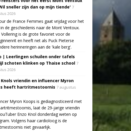
-rensters voor het eerst Mont Ventoux
Wil sneller zijn dan op mijn tiende'
7
tus 2026
ur de France Femmes gaat vrijdag voor het
 in de geschiedenis naar de Mont Ventoux.
Vollering is de grote favoriet voor de
ginnenrit en heeft net als Puck Pieterse
ndere herinneringen aan de 'kale berg'.
o | Leerlingen schuilen onder tafels
ijl schoten klinken op Thaise school
7
tus 2026
 Knols vriendin en influencer Myron
s heeft hartritmestoornis
7 augustus
encer Myron Koops is gediagnosticeerd met
artritmestoornis, laat de 29-jarige vriendin
YouTuber Enzo Knol donderdag weten op
gram. Volgens haar cardioloog is de
itmestoornis niet gevaarlijk.