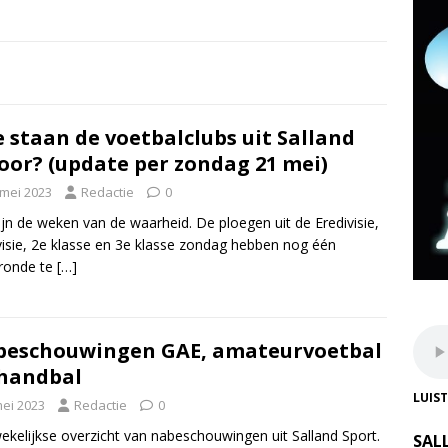
 staan de voetbalclubs uit Salland
oor? (update per zondag 21 mei)
 mei 2023
Redactie
0
ijn de weken van de waarheid. De ploegen uit de Eredivisie,
visie, 2e klasse en 3e klasse zondag hebben nog één
ronde te
[…]
eschouwingen GAE, amateurvoetbal
handbal
LUIS
mei 2023
Redactie
0
ekelijkse overzicht van nabeschouwingen uit Salland Sport.
SAL