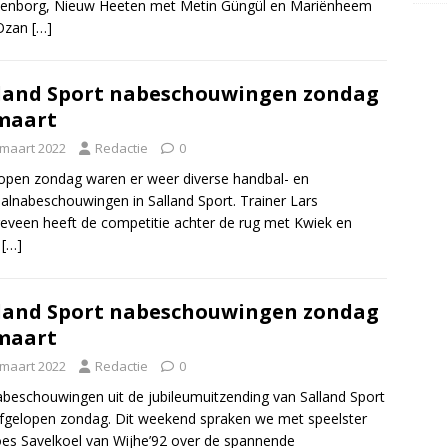
penborg, Nieuw Heeten met Metin Güngül en Mariënheem
Ozan
[…]
land Sport nabeschouwingen zondag
maart
 maart 2022
Redactie
0
open zondag waren er weer diverse handbal- en
alnabeschouwingen in Salland Sport. Trainer Lars
veen heeft de competitie achter de rug met Kwiek en
t
[…]
land Sport nabeschouwingen zondag
maart
 maart 2022
Redactie
0
beschouwingen uit de jubileumuitzending van Salland Sport
fgelopen zondag. Dit weekend spraken we met speelster
es Savelkoel van Wijhe’92 over de spannende