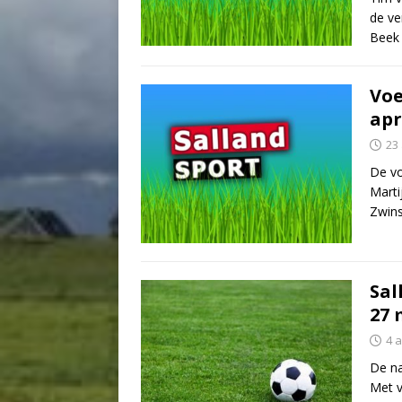
de ve
Beek 
Voe
apr
23 
De vo
Marti
Zwins
Sal
27 
4 a
De na
Met 