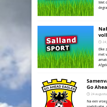
Met d
degra
Nab
vol
24
Elke 
met v
amate
Afge
Samenva
Go Ahead
24 augustu
Na een vroeg
spelsituatie,