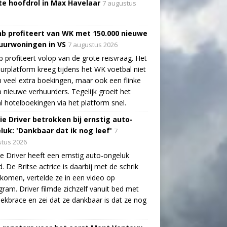
te hoofdrol in Max Havelaar
7 augustus
nb profiteert van WK met 150.000 nieuwe
uurwoningen in VS
7 augustus 2026
b profiteert volop van de grote reisvraag. Het
urplatform kreeg tijdens het WK voetbal niet
n veel extra boekingen, maar ook een flinke
 nieuwe verhuurders. Tegelijk groeit het
l hotelboekingen via het platform snel.
ie Driver betrokken bij ernstig auto-
luk: 'Dankbaar dat ik nog leef'
7
tus 2026
e Driver heeft een ernstig auto-ongeluk
. De Britse actrice is daarbij met de schrik
ekomen, vertelde ze in een video op
gram. Driver filmde zichzelf vanuit bed met
ekbrace en zei dat ze dankbaar is dat ze nog