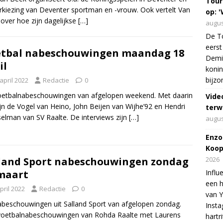
Tour
rkiezing van Deventer sportman en -vrouw. Ook vertelt Van
op: '
over hoe zijn dagelijkse
[…]
augus
De To
eerst
tbal nabeschouwingen maandag 18
Demi 
il
konin
bijzo
april 2022
Redactie
0
etbalnabeschouwingen van afgelopen weekend. Met daarin
Vide
jn de Vogel van Heino, John Beijen van Wijhe’92 en Hendri
terw
elman van SV Raalte. De interviews zijn
[…]
augus
Enzo
Koop
land Sport nabeschouwingen zondag
2026
maart
Influ
een h
pril 2022
Redactie
0
van 
beschouwingen uit Salland Sport van afgelopen zondag.
Insta
voetbalnabeschouwingen van Rohda Raalte met Laurens
hartr