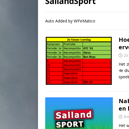
SallandSport
Auto Added by WPeMatico
Hoe
erv
23
Het z
4e di
speel
Nab
en 
8 
Het w