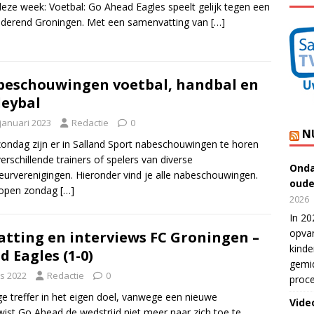
eze week: Voetbal: Go Ahead Eagles speelt gelijk tegen een
derend Groningen. Met een samenvatting van
[…]
eschouwingen voetbal, handbal en
leybal
 januari 2023
Redactie
0
N
zondag zijn er in Salland Sport nabeschouwingen te horen
erschillende trainers of spelers van diverse
Onda
urverenigingen. Hieronder vind je alle nabeschouwingen.
oude
lopen zondag
[…]
2026
In 20
opvan
tting en interviews FC Groningen –
kinde
 Eagles (1-0)
gemid
s 2022
Redactie
0
proce
e treffer in het eigen doel, vanwege een nieuwe
Vide
 wist Go Ahead de wedstrijd niet meer naar zich toe te