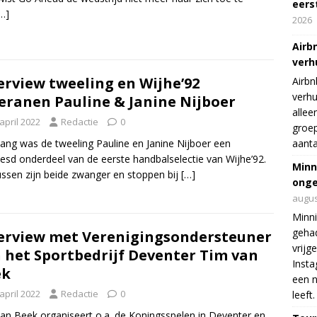
eers
…]
2026
Airb
verh
erview tweeling en Wijhe’92
Airbn
verhu
eranen Pauline & Janine Nijboer
allee
april 2022
Redactie
0
groep
lang was de tweeling Pauline en Janine Nijboer een
aanta
esd onderdeel van de eerste handbalselectie van Wijhe’92.
Minn
ssen zijn beide zwanger en stoppen bij
[…]
onge
augus
Minni
gehad
erview met Verenigingsondersteuner
vrijg
 het Sportbedrijf Deventer Tim van
Insta
ek
een n
april 2022
Redactie
0
leeft.
an Beek organiseert o.a. de Koningsspelen in Deventer en