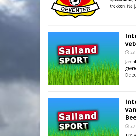
trekken. Na
[
Int
vet
23 
Jaren
gevre
De zu
Int
van
Be
23 
Tim v