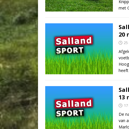
Knip
met 
Sal
20 
25
Afgel
voetb
Hooge
heef
Sal
13 
17
De na
van a
Marlo