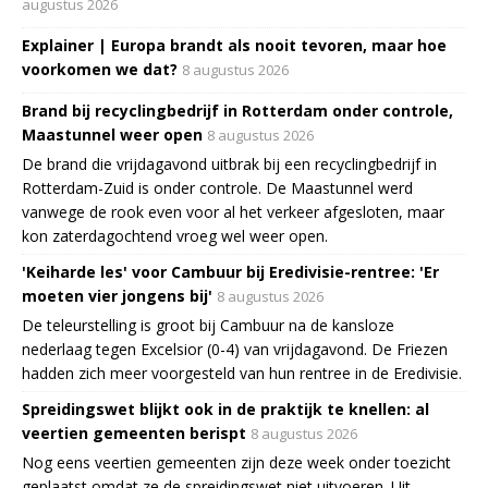
augustus 2026
Explainer | Europa brandt als nooit tevoren, maar hoe
voorkomen we dat?
8 augustus 2026
Brand bij recyclingbedrijf in Rotterdam onder controle,
Maastunnel weer open
8 augustus 2026
De brand die vrijdagavond uitbrak bij een recyclingbedrijf in
Rotterdam-Zuid is onder controle. De Maastunnel werd
vanwege de rook even voor al het verkeer afgesloten, maar
kon zaterdagochtend vroeg wel weer open.
'Keiharde les' voor Cambuur bij Eredivisie-rentree: 'Er
moeten vier jongens bij'
8 augustus 2026
De teleurstelling is groot bij Cambuur na de kansloze
nederlaag tegen Excelsior (0-4) van vrijdagavond. De Friezen
hadden zich meer voorgesteld van hun rentree in de Eredivisie.
Spreidingswet blijkt ook in de praktijk te knellen: al
veertien gemeenten berispt
8 augustus 2026
Nog eens veertien gemeenten zijn deze week onder toezicht
geplaatst omdat ze de spreidingswet niet uitvoeren. Uit