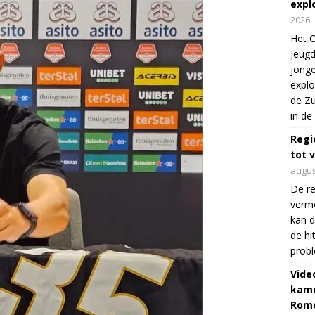
expl
2026
Het O
jeugd
jonge
explo
de Zu
in de
Regi
tot 
augus
De re
verm
kan d
de hi
prob
Vide
kame
Rom