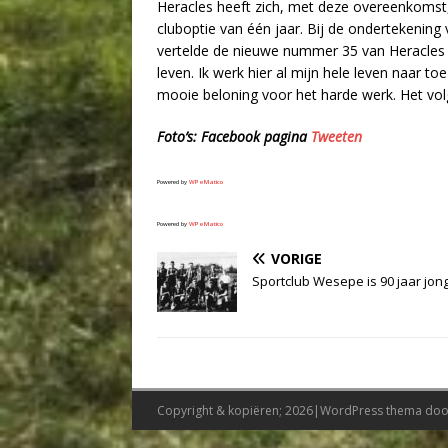
Heracles heeft zich, met deze overeenkomst,
cluboptie van één jaar. Bij de ondertekening 
vertelde de nieuwe nummer 35 van Heracles o
leven. Ik werk hier al mijn hele leven naar to
mooie beloning voor het harde werk. Het volg
Foto’s: Facebook pagina
Tweeten
Powered by
WPeMatico
Powered by
WPeMatico
VORIGE
Sportclub Wesepe is 90 jaar jon
Copyright & kopiëren; 2026|WordPress thema do