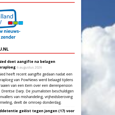
U.NL
ed doet aangifte na belagen
raploeg
6 augustus 2026
ed heeft recent aangifte gedaan nadat een
raploeg van PowNews werd belaagd tijdens
raaien van een item over een dierenpension
t Drentse Darp. De journalisten beschuldigen
nvallers van mishandeling, vrijheidsberoving
rnieling, deelt de omroep donderdag.
ddetentie geëist tegen jongen (17) voor