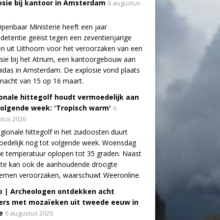
osie bij kantoor in Amsterdam
6 augustus
penbaar Ministerie heeft een jaar
detentie geëist tegen een zeventienjarige
n uit Uithoorn voor het veroorzaken van een
sie bij het Atrium, een kantoorgebouw aan
idas in Amsterdam. De explosie vond plaats
 nacht van 15 op 16 maart.
onale hittegolf houdt vermoedelijk aan
volgende week: 'Tropisch warm'
6
tus 2026
gionale hittegolf in het zuidoosten duurt
oedelijk nog tot volgende week. Woensdag
e temperatuur oplopen tot 35 graden. Naast
tte kan ook de aanhoudende droogte
lemen veroorzaken, waarschuwt Weeronline.
o | Archeologen ontdekken acht
rs met mozaïeken uit tweede eeuw in
e
6 augustus 2026