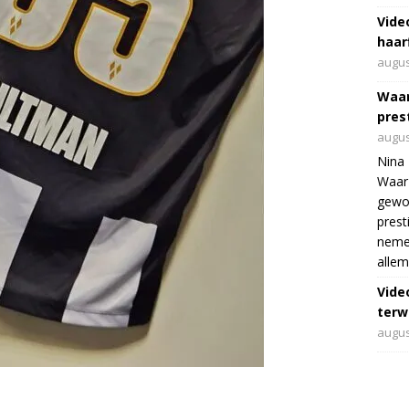
Vide
haar
augus
Waar
pres
augus
Nina 
Waar 
gewo
prest
nemen
allem
Vide
terwi
augus