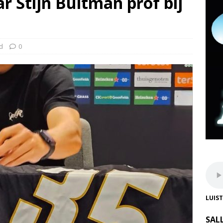
r Stijn Bultman prof bij
d
0
LUIS
SAL