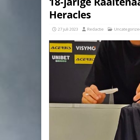
18-jarige Raaltenaa
Heracles
27 juli 2023
Redactie
Uncategorize