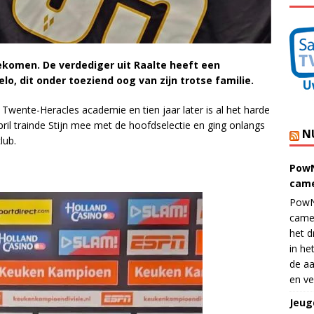
gekomen. De verdediger uit Raalte heeft een
o, dit onder toeziend oog van zijn trotse familie.
 FC Twente-Heracles academie en tien jaar later is al het harde
il trainde Stijn
mee met de hoofdselectie en ging onlangs
N
lub.
PowN
came
PowN
came
het d
in he
de aa
en ve
Jeug