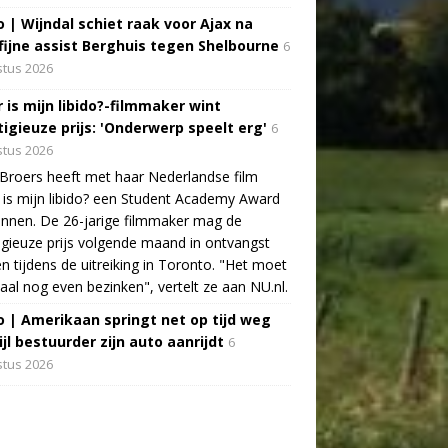
o | Wijndal schiet raak voor Ajax na
fijne assist Berghuis tegen Shelbourne
6
tus 2026
 is mijn libido?-filmmaker wint
tigieuze prijs: 'Onderwerp speelt erg'
6
tus 2026
Broers heeft met haar Nederlandse film
is mijn libido? een Student Academy Award
nnen. De 26-jarige filmmaker mag de
igieuze prijs volgende maand in ontvangst
 tijdens de uitreiking in Toronto. "Het moet
aal nog even bezinken", vertelt ze aan NU.nl.
o | Amerikaan springt net op tijd weg
jl bestuurder zijn auto aanrijdt
6
tus 2026