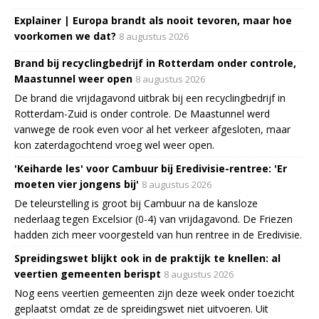
Explainer | Europa brandt als nooit tevoren, maar hoe
voorkomen we dat?
8 augustus 2026
Brand bij recyclingbedrijf in Rotterdam onder controle,
Maastunnel weer open
8 augustus 2026
De brand die vrijdagavond uitbrak bij een recyclingbedrijf in
Rotterdam-Zuid is onder controle. De Maastunnel werd
vanwege de rook even voor al het verkeer afgesloten, maar
kon zaterdagochtend vroeg wel weer open.
'Keiharde les' voor Cambuur bij Eredivisie-rentree: 'Er
moeten vier jongens bij'
8 augustus 2026
De teleurstelling is groot bij Cambuur na de kansloze
nederlaag tegen Excelsior (0-4) van vrijdagavond. De Friezen
hadden zich meer voorgesteld van hun rentree in de Eredivisie.
Spreidingswet blijkt ook in de praktijk te knellen: al
veertien gemeenten berispt
8 augustus 2026
Nog eens veertien gemeenten zijn deze week onder toezicht
geplaatst omdat ze de spreidingswet niet uitvoeren. Uit