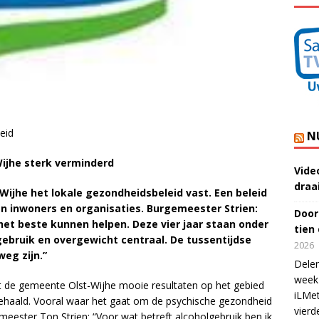
eid
N
Wijhe sterk verminderd
Vide
draa
-Wijhe het lokale gezondheidsbeleid vast. Een beleid
 inwoners en organisaties. Burgemeester Strien:
Door
et beste kunnen helpen. Deze vier jaar staan onder
tien
ebruik en overgewicht centraal. De tussentijdse
2026
weg zijn.”
Delen
week 
at de gemeente Olst-Wijhe mooie resultaten op het gebied
iLMet
behaald. Vooral waar het gaat om de psychische gezondheid
vierd
eester Ton Strien: “Voor wat betreft alcoholgebruik ben ik