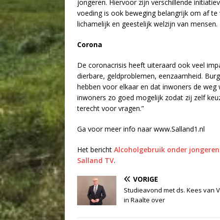
jongeren. Hiervoor zijn verschillende initiati
voeding is ook beweging belangrijk om af te 
lichamelijk en geestelijk welzijn van mensen.
Corona
De coronacrisis heeft uiteraard ook veel im
dierbare, geldproblemen, eenzaamheid. Burge
hebben voor elkaar en dat inwoners de weg w
inwoners zo goed mogelijk zodat zij zelf keuz
terecht voor vragen.”
Ga voor meer info naar www.Salland1.nl
Het bericht
Alcoholgebruik onder jongeren
Salland TV
.
VORIGE
Studieavond met ds. Kees van 
in Raalte over