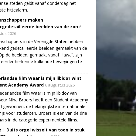
aanse steden geldt vanaf donderdag het
te hittealarm.
enschappers maken
rgedetailleerde beelden van de zon
6
tus 2026
schappers in de Verenigde Staten hebben
end gedetailleerde beelden gemaakt van de
Op de beelden, gemaakt vanaf Hawaï, zijn
 eerder herkende kolkende bewegingen te
rlandse film Waar is mijn libido? wint
ent Academy Award
6 augustus 2026
derlandse film Waar is mijn libido? van
seur Nina Broers heeft een Student Academy
 gewonnen, de belangrijkste internationale
rijs voor studenten. Broers is een van de drie
ars in de categorie experimentele films.
o | Duits orgel wisselt van toon in stuk