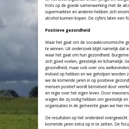
trots op de goede samenwerking met de alco
supermarkten en anderen hebben zich enorm 
alcohol kunnen kopen. De cijfers laten een f
Positieve gezondheid
Waar het gaat om de sociaaleconomische gez
te winnen. Uit onderzoek blijkt namelijk dat 
waar het gaat om hun gezondheid. Burgemeest
zich goed voelen, geestelijk en lichamelijk. 
gezondheid, maar ook over ons welbevinden. 
invloed op hebben en we geholpen worden 
we de komende jaren in op positieve gezondh
mensen positief wordt beïnvloed door veerkra
en regie over het eigen leven. Door inwoners 
vragen die zij nodig hebben om geestelijk en
organisaties in de gemeente gaan we hier me
De resultaten op het onderdeel overgewicht 
komende jaren extra op in te zetten. De foc