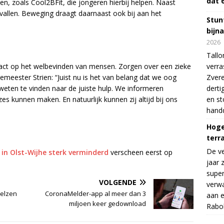
dat 
even, zoals Cool2BFit, die jongeren hierbij helpen. Naast
vallen. Beweging draagt daarnaast ook bij aan het
Stunt
bijn
2026
Tallo
pact op het welbevinden van mensen. Zorgen over een zieke
verra
meester Strien: “Juist nu is het van belang dat we oog
Zvere
eten te vinden naar de juiste hulp. We informeren
derti
es kunnen maken. En natuurlijk kunnen zij altijd bij ons
en s
handd
Hoge
terr
De v
 in Olst-Wijhe sterk verminderd
verscheen eerst op
jaar 
supe
VOLGENDE
verwa
Velzen
CoronaMelder-app al meer dan 3
aan e
miljoen keer gedownload
Rabo