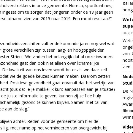
Itali
holverstrekkers in onze gemeente. Horeca, sportkantines,
hoogs
ingezet om te zorgen dat jongeren onder de 18 jaar geen
orse afname zien van 2015 naar 2019. Een mooi resultaat!”
Wet
supe
augus
Weten
ondheidsverschillen valt er de komende jaren nog wel wat
ongek
er grote verschillen zijn tussen laag- en hoogopgeleiden
zon. 
er Strien: “We vinden het belangrijk dat al onze inwoners
nooit
Gezondheid gaat dan ook niet alleen over lichamelijke
zien.
De kwaliteit van ons leven wordt beter als we daar zelf
zodat we de goede keuzes kunnen maken. Daarom zetten
Nede
eid. Positieve gezondheid gaat ervanuit dat het welzijn van
Stud
cht (dus dat je je makkelijk kunt aanpassen aan je situatie)
De Ne
de juiste informatie te geven, kunnen zij zelf de hulp
regis
 lichamelijk gezond te kunnen blijven. Samen met tal van
Award
e aan de slag.”
filmp
winna
blijven achter. Reden voor de gemeente om hier de
Vide
us ligt met name op het verminderen van overgewicht bij