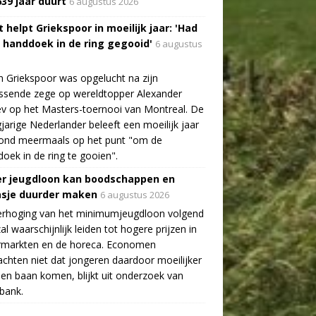
639 jaar duurt
6 augustus 2026
 helpt Griekspoor in moeilijk jaar: 'Had
a handdoek in de ring gegooid'
6 augustus
n Griekspoor was opgelucht na zijn
ssende zege op wereldtopper Alexander
v op het Masters-toernooi van Montreal. De
gjarige Nederlander beleeft een moeilijk jaar
tond meermaals op het punt "om de
oek in de ring te gooien".
r jeugdloon kan boodschappen en
asje duurder maken
6 augustus 2026
erhoging van het minimumjeugdloon volgend
zal waarschijnlijk leiden tot hogere prijzen in
rmarkten en de horeca. Economen
chten niet dat jongeren daardoor moeilijker
en baan komen, blijkt uit onderzoek van
bank.