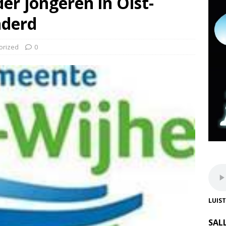
er jongeren in Olst-
nderd
orized
0
LUIS
SAL