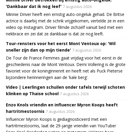
'Dankbaar dat ik nog leef'
7 augustus 2026
Minnie Driver heeft een ernstig auto-ongeluk gehad. De Britse
actrice is daarbij met de schrik vrijgekomen, vertelde ze in een
video op Instagram. Driver filmde zichzelf vanuit bed met een
nekbrace en zei dat ze dankbaar is dat ze nog leeft.
Tour-rensters voor het eerst Mont Ventoux op: 'Wil
sneller zijn dan op mijn tiende'
7 augustus 2026
De Tour de France Femmes gaat vrijdag voor het eerst in de
geschiedenis naar de Mont Ventoux. Demi Vollering is de grote
favoriet voor de koninginnenrit en heeft net als Puck Pieterse
bijzondere herinneringen aan de 'kale berg'.
Video | Leerlingen schuilen onder tafels terwijl schoten
klinken op Thaise school
7 augustus 2026
Enzo Knols vriendin en influencer Myron Koops heeft
hartritmestoornis
7 augustus 2026
Influencer Myron Koops is gediagnosticeerd met een
hartritmestoornis, laat de 29-jarige vriendin van YouTuber