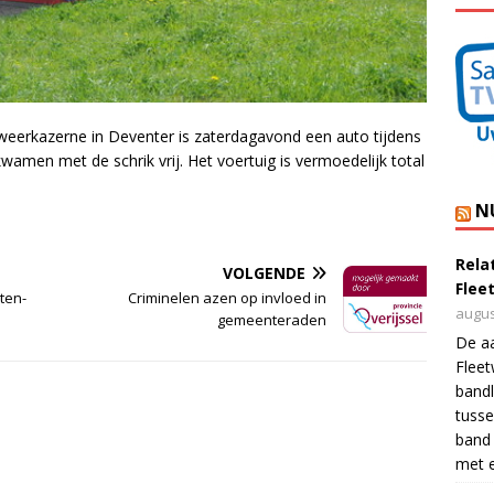
weerkazerne in Deventer is zaterdagavond een auto tijdens
kwamen met de schrik vrij. Het voertuig is vermoedelijk total
N
Rela
VOLGENDE
Flee
ten-
Criminelen azen op invloed in
augus
gemeenteraden
De a
Flee
bandl
tusse
band 
met e