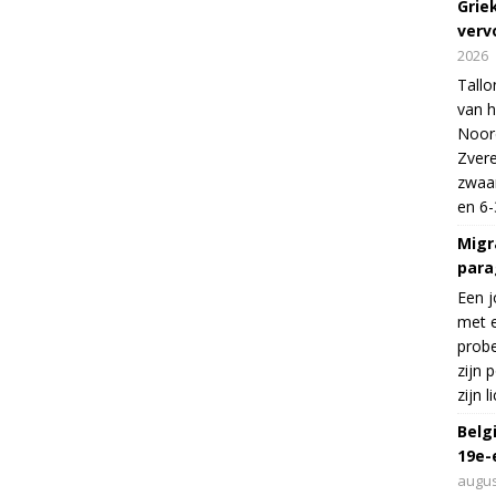
Grie
verv
2026
Tallo
van h
Noord
Zvere
zwaar
en 6-
Migr
para
Een j
met e
probe
zijn 
zijn 
Belg
19e-
augus