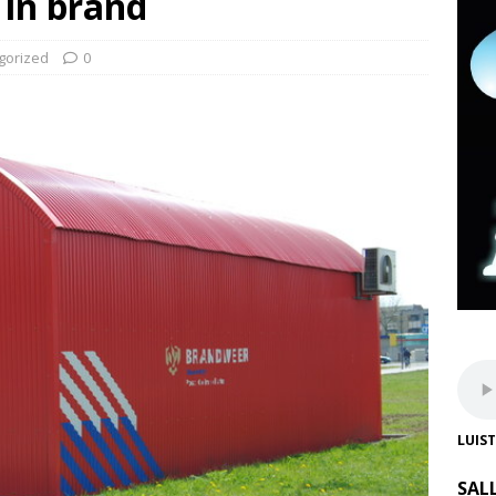
 in brand
gorized
0
LUIS
SAL