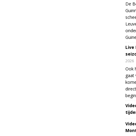
De Be
Guinn
schee
Leuve
onde
Guine
Live
seiz
2026
Ook 
gaat 
kome
direc
begin
Vide
tijde
Vide
Mont