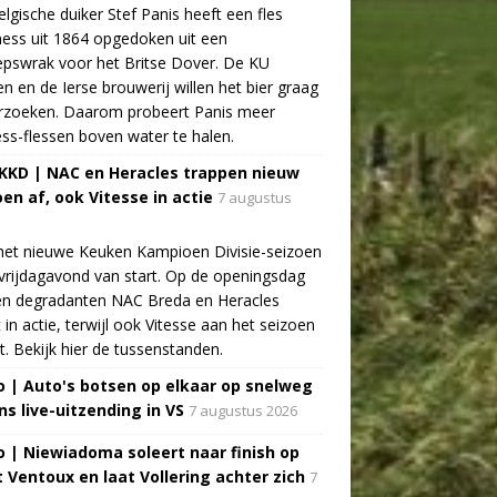
lgische duiker Stef Panis heeft een fles
ess uit 1864 opgedoken uit een
pswrak voor het Britse Dover. De KU
n en de Ierse brouwerij willen het bier graag
rzoeken. Daarom probeert Panis meer
ss-flessen boven water te halen.
 KKD | NAC en Heracles trappen nieuw
oen af, ook Vitesse in actie
7 augustus
het nieuwe Keuken Kampioen Divisie-seizoen
vrijdagavond van start. Op de openingsdag
n degradanten NAC Breda en Heracles
t in actie, terwijl ook Vitesse aan het seizoen
t. Bekijk hier de tussenstanden.
o | Auto's botsen op elkaar op snelweg
ns live-uitzending in VS
7 augustus 2026
o | Niewiadoma soleert naar finish op
 Ventoux en laat Vollering achter zich
7