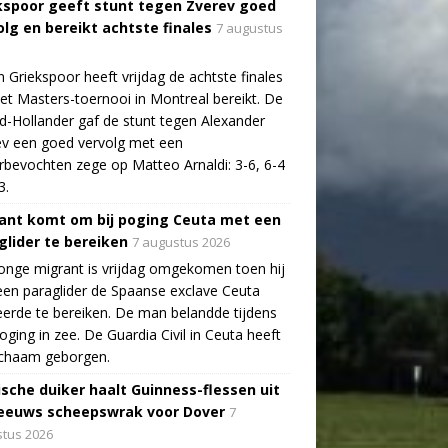
kspoor geeft stunt tegen Zverev goed
olg en bereikt achtste finales
7 augustus
n Griekspoor heeft vrijdag de achtste finales
et Masters-toernooi in Montreal bereikt. De
-Hollander gaf de stunt tegen Alexander
v een goed vervolg met een
bevochten zege op Matteo Arnaldi: 3-6, 6-4
3.
ant komt om bij poging Ceuta met een
glider te bereiken
7 augustus 2026
onge migrant is vrijdag omgekomen toen hij
en paraglider de Spaanse exclave Ceuta
erde te bereiken. De man belandde tijdens
poging in zee. De Guardia Civil in Ceuta heeft
lichaam geborgen.
ische duiker haalt Guinness-flessen uit
eeuws scheepswrak voor Dover
7
tus 2026