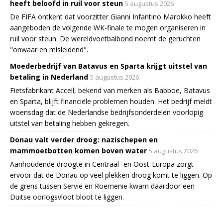
heeft beloofd in ruil voor steun
5 augustus 2026
De FIFA ontkent dat voorzitter Gianni Infantino Marokko heeft
aangeboden de volgende WK-finale te mogen organiseren in
ruil voor steun. De wereldvoetbalbond noemt de geruchten
"onwaar en misleidend".
Moederbedrijf van Batavus en Sparta krijgt uitstel van
betaling in Nederland
5 augustus 2026
Fietsfabrikant Accell, bekend van merken als Babboe, Batavus
en Sparta, blijft financiële problemen houden. Het bedrijf meldt
woensdag dat de Nederlandse bedrijfsonderdelen voorlopig
uitstel van betaling hebben gekregen.
Donau valt verder droog: nazischepen en
mammoetbotten komen boven water
5 augustus 2026
Aanhoudende droogte in Centraal- en Oost-Europa zorgt
ervoor dat de Donau op veel plekken droog komt te liggen. Op
de grens tussen Servië en Roemenië kwam daardoor een
Duitse oorlogsvloot bloot te liggen.