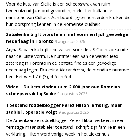
Voor de kust van Sicilië is een scheepswrak van ruim
tweeduizend jaar oud gevonden, meldt het Italiaanse
ministerie van Cultuur. Aan boord liggen honderden kruiken die
hun oorsprong kennen in de Romeinse oudheid.
Sabalenka blijft worstelen met vorm en lijdt gevoelige
nederlaag in Toronto
9 augustus 2026
Aryna Sabalenka blijft drie weken voor de US Open zoekende
naar de juiste vorm. De nummer één van de wereld leed
zaterdag in Toronto in de achtste finales een gevoelige
nederlaag tegen Ekaterina Alexandrova, de mondiale nummer
tien. Het werd 7-6 (3), 4-6 en 6-4.
Video | Duikers vinden ruim 2.000 jaar oud Romeins
scheepswrak bij Sicilië
9 augustus 2026
Toestand roddelblogger Perez Hilton 'ernstig, maar
stabiel', operatie volgt
9 augustus 2026
De Amerikaanse roddelblogger Perez Hilton verkeert in een
"ernstige maar stabiele" toestand, schrijft zijn familie in een
verklaring. Hilton werd vorige week in het ziekenhuis