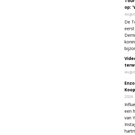
Tour
op: '
augus
De To
eerst
Demi 
konin
bijzo
Vide
terw
augus
Enzo
Koop
2026
Influ
een h
van 
Insta
hartr