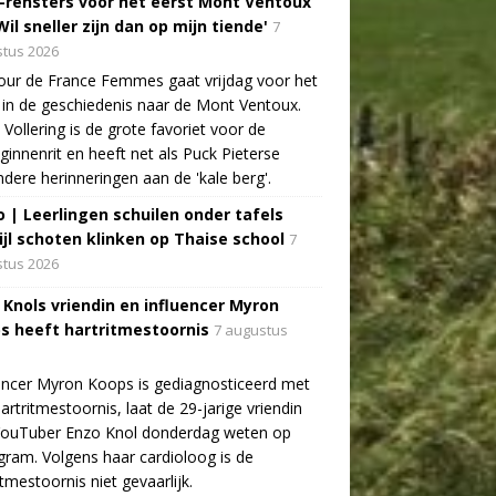
-rensters voor het eerst Mont Ventoux
Wil sneller zijn dan op mijn tiende'
7
tus 2026
ur de France Femmes gaat vrijdag voor het
 in de geschiedenis naar de Mont Ventoux.
Vollering is de grote favoriet voor de
ginnenrit en heeft net als Puck Pieterse
ndere herinneringen aan de 'kale berg'.
o | Leerlingen schuilen onder tafels
ijl schoten klinken op Thaise school
7
tus 2026
 Knols vriendin en influencer Myron
s heeft hartritmestoornis
7 augustus
encer Myron Koops is gediagnosticeerd met
artritmestoornis, laat de 29-jarige vriendin
YouTuber Enzo Knol donderdag weten op
gram. Volgens haar cardioloog is de
itmestoornis niet gevaarlijk.