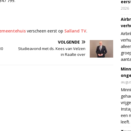
347 799.
eers
2026
Airb
verh
gemeentehuis
verscheen eerst op
Salland TV
.
Airbn
verhu
VOLGENDE
allee
10
Studieavond met ds. Kees van Velzen
groep
in Raalte over
aanta
Minn
onge
augus
Minni
gehad
vrijg
Insta
een n
leeft.