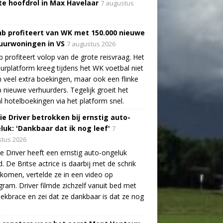
te hoofdrol in Max Havelaar
7 augustus
nb profiteert van WK met 150.000 nieuwe
uurwoningen in VS
7 augustus 2026
b profiteert volop van de grote reisvraag. Het
urplatform kreeg tijdens het WK voetbal niet
n veel extra boekingen, maar ook een flinke
 nieuwe verhuurders. Tegelijk groeit het
l hotelboekingen via het platform snel.
ie Driver betrokken bij ernstig auto-
luk: 'Dankbaar dat ik nog leef'
7
tus 2026
e Driver heeft een ernstig auto-ongeluk
. De Britse actrice is daarbij met de schrik
ekomen, vertelde ze in een video op
gram. Driver filmde zichzelf vanuit bed met
ekbrace en zei dat ze dankbaar is dat ze nog