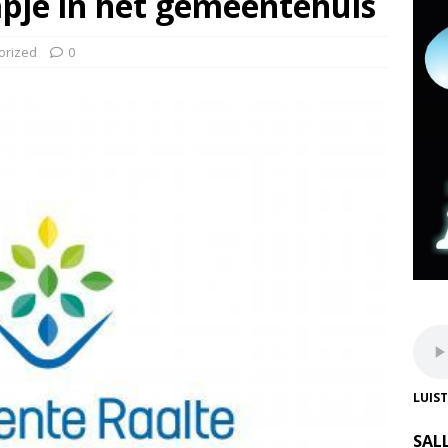
je in het gemeentehuis
orized
0
LUIS
SAL