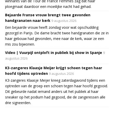
winnares van de Tour de France Femmes zag dat haar
ploegmaat daardoor een moeilijke nacht had gehad.
Bejaarde Franse vrouw brengt twee gevonden
handgranaten naar kerk
9 augustus 2026
Een bejaarde vrouw heeft zondag voor wat opschudding
gezorgd in Parijs. De dame bracht twee handgranaten die ze in
haar gebouw had gevonden, mee naar de kerk, waar ze een
mis zou bijwonen.
Video | Vuurpijl ontploft in publiek bij show in Spanje
9
augustus 2026
K3-zangeres Klaasje Meijer krijgt schoen tegen haar
hoofd tijdens optreden
9 augustus 2026
K3-zangeres Klaasje Meijer kreeg zaterdagavond tijdens een
optreden van de groep een schoen tegen haar hoofd gegooid.
Dit gebeurde nadat iemand anders uit het publiek al haar
sneaker op het podium had gegooid, die de zangeressen alle
drie signeerden.