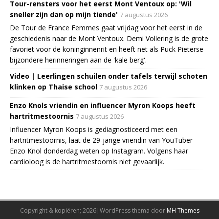
Tour-rensters voor het eerst Mont Ventoux op: 'Wil
sneller zijn dan op mijn tiende'
7 augustus 2026
De Tour de France Femmes gaat vrijdag voor het eerst in de
geschiedenis naar de Mont Ventoux. Demi Vollering is de grote
favoriet voor de koninginnenrit en heeft net als Puck Pieterse
bijzondere herinneringen aan de 'kale berg'.
Video | Leerlingen schuilen onder tafels terwijl schoten
klinken op Thaise school
7 augustus 2026
Enzo Knols vriendin en influencer Myron Koops heeft
hartritmestoornis
7 augustus 2026
Influencer Myron Koops is gediagnosticeerd met een
hartritmestoornis, laat de 29-jarige vriendin van YouTuber
Enzo Knol donderdag weten op Instagram. Volgens haar
cardioloog is de hartritmestoornis niet gevaarlijk.
Copyright & kopiëren; 2026|WordPress thema door
MH Themes