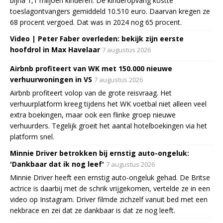
bijna 1,1 miljoen kinderen. De kinderopvang kostte
toeslagontvangers gemiddeld 10.510 euro. Daarvan kregen ze
68 procent vergoed. Dat was in 2024 nog 65 procent.
Video | Peter Faber overleden: bekijk zijn eerste
hoofdrol in Max Havelaar
7 augustus 2026
Airbnb profiteert van WK met 150.000 nieuwe
verhuurwoningen in VS
7 augustus 2026
Airbnb profiteert volop van de grote reisvraag. Het
verhuurplatform kreeg tijdens het WK voetbal niet alleen veel
extra boekingen, maar ook een flinke groep nieuwe
verhuurders. Tegelijk groeit het aantal hotelboekingen via het
platform snel.
Minnie Driver betrokken bij ernstig auto-ongeluk:
'Dankbaar dat ik nog leef'
7 augustus 2026
Minnie Driver heeft een ernstig auto-ongeluk gehad. De Britse
actrice is daarbij met de schrik vrijgekomen, vertelde ze in een
video op Instagram. Driver filmde zichzelf vanuit bed met een
nekbrace en zei dat ze dankbaar is dat ze nog leeft.