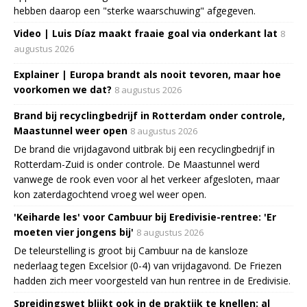
hebben daarop een "sterke waarschuwing" afgegeven.
Video | Luis Díaz maakt fraaie goal via onderkant lat
8
augustus 2026
Explainer | Europa brandt als nooit tevoren, maar hoe
voorkomen we dat?
8 augustus 2026
Brand bij recyclingbedrijf in Rotterdam onder controle,
Maastunnel weer open
8 augustus 2026
De brand die vrijdagavond uitbrak bij een recyclingbedrijf in
Rotterdam-Zuid is onder controle. De Maastunnel werd
vanwege de rook even voor al het verkeer afgesloten, maar
kon zaterdagochtend vroeg wel weer open.
'Keiharde les' voor Cambuur bij Eredivisie-rentree: 'Er
moeten vier jongens bij'
8 augustus 2026
De teleurstelling is groot bij Cambuur na de kansloze
nederlaag tegen Excelsior (0-4) van vrijdagavond. De Friezen
hadden zich meer voorgesteld van hun rentree in de Eredivisie.
Spreidingswet blijkt ook in de praktijk te knellen: al