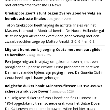
met entertainmentwebsite E! News.
Griekspoor geeft stunt tegen Zverev goed vervolg en
bereikt achtste finales
7 augustus 2026
Tallon Griekspoor heeft vrijdag de achtste finales van het
Masters-toernooi in Montreal bereikt. De Noord-Hollander gaf
de stunt tegen Alexander Zverev een goed vervolg met een
zwaarbevochten zege op Matteo Arnaldi: 3-6, 6-4 en 6-3.
Migrant komt om bij poging Ceuta met een paraglider
te bereiken
7 augustus 2026
Een jonge migrant is vrijdag omgekomen toen hij met een
paraglider de Spaanse exclave Ceuta probeerde te bereiken.
De man belandde tijdens zijn poging in zee. De Guardia Civil in
Ceuta heeft zijn lichaam geborgen.
Belgische duiker haalt Guinness-flessen uit 19e-eeuws
scheepswrak voor Dover
7 augustus 2026
De Belgische duiker Stef Panis heeft een fles Guinness uit
1864 opgedoken uit een scheepswrak voor het Britse Dover.
De KU Leuven en de Ierse brouwerij willen het bier graag