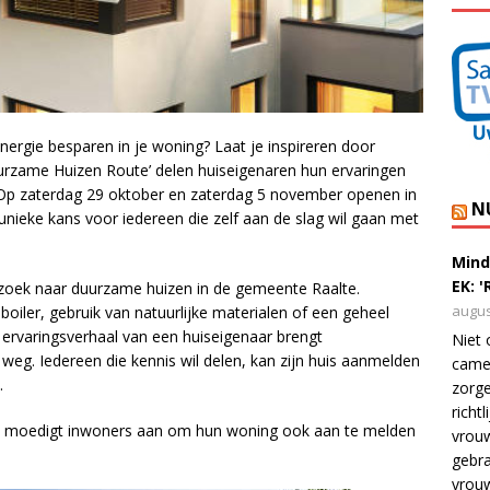
ergie besparen in je woning? Laat je inspireren door
uurzame Huizen Route’ delen huiseigenaren hun ervaringen
p zaterdag 29 oktober en zaterdag 5 november openen in
N
unieke kans voor iedereen die zelf aan de slag wil gaan met
Mind
EK: 
zoek naar duurzame huizen in de gemeente Raalte.
augus
iler, gebruik van natuurlijke materialen of een geheel
n ervaringsverhaal van een huiseigenaar brengt
Niet 
weg. Iedereen die kennis wil delen, kan zijn huis aanmelden
camer
.
zorge
richt
 en moedigt inwoners aan om hun woning ook aan te melden
vrouw
gebra
vrou