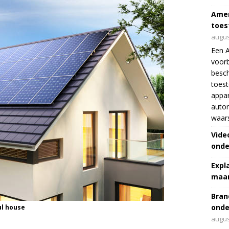
Amer
toes
augus
Een 
voorb
besch
toes
appar
autor
waar
Vide
onde
Expl
maar
Bran
onde
ul house
augus