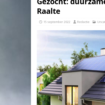
Gezocht: duurzame
Raalte
15 september 2022
Redactie
Unca