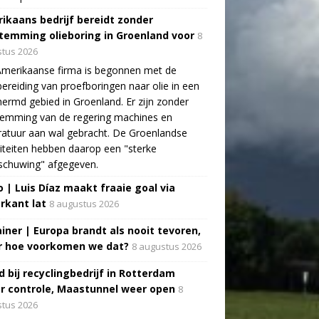
ikaans bedrijf bereidt zonder
temming olieboring in Groenland voor
8
tus 2026
Amerikaanse firma is begonnen met de
ereiding van proefboringen naar olie in een
ermd gebied in Groenland. Er zijn zonder
temming van de regering machines en
atuur aan wal gebracht. De Groenlandse
iteiten hebben daarop een "sterke
schuwing" afgegeven.
o | Luis Díaz maakt fraaie goal via
rkant lat
8 augustus 2026
ainer | Europa brandt als nooit tevoren,
 hoe voorkomen we dat?
8 augustus 2026
d bij recyclingbedrijf in Rotterdam
r controle, Maastunnel weer open
8
tus 2026