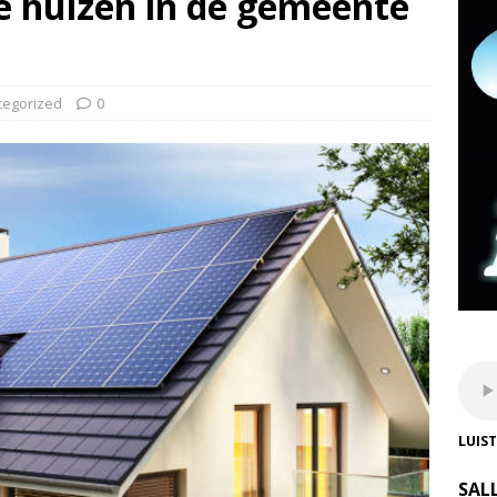
 huizen in de gemeente
tegorized
0
LUIS
SAL