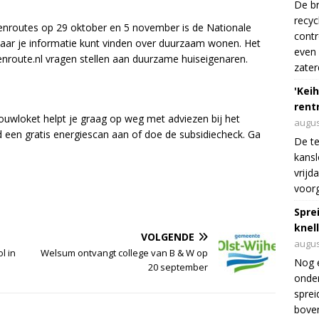
De br
recyc
nroutes op 29 oktober en 5 november is de Nationale
cont
ar je informatie kunt vinden over duurzaam wonen. Het
even 
nroute.nl vragen stellen aan duurzame huiseigenaren.
zater
'Keih
rentr
uwloket helpt je graag op weg met adviezen bij het
augus
d een gratis energiescan aan of doe de subsidiecheck. Ga
De te
kansl
vrijd
voorg
Spre
knel
VOLGENDE
augus
l in
Welsum ontvangt college van B & W op
Nog 
20 september
onder
sprei
boven