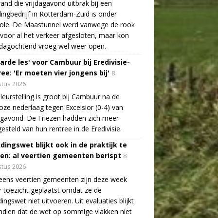
and die vrijdagavond uitbrak bij een
lingbedrijf in Rotterdam-Zuid is onder
role. De Maastunnel werd vanwege de rook
voor al het verkeer afgesloten, maar kon
dagochtend vroeg wel weer open.
arde les' voor Cambuur bij Eredivisie-
ee: 'Er moeten vier jongens bij'
8
tus 2026
leurstelling is groot bij Cambuur na de
oze nederlaag tegen Excelsior (0-4) van
agavond. De Friezen hadden zich meer
esteld van hun rentree in de Eredivisie.
idingswet blijkt ook in de praktijk te
len: al veertien gemeenten berispt
8
tus 2026
eens veertien gemeenten zijn deze week
 toezicht geplaatst omdat ze de
dingswet niet uitvoeren. Uit evaluaties blijkt
dien dat de wet op sommige vlakken niet