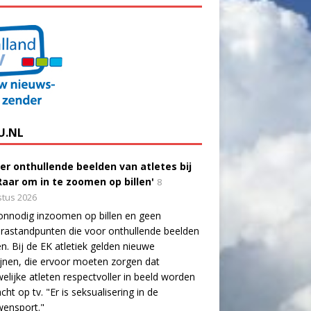
U.NL
er onthullende beelden van atletes bij
'Raar om in te zoomen op billen'
8
tus 2026
onnodig inzoomen op billen en geen
astandpunten die voor onthullende beelden
n. Bij de EK atletiek gelden nieuwe
lijnen, die ervoor moeten zorgen dat
elijke atleten respectvoller in beeld worden
cht op tv. "Er is seksualisering in de
wensport."