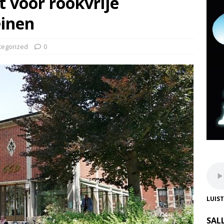
t voor rookvrije
einen
tegorized
0
LUIS
SAL