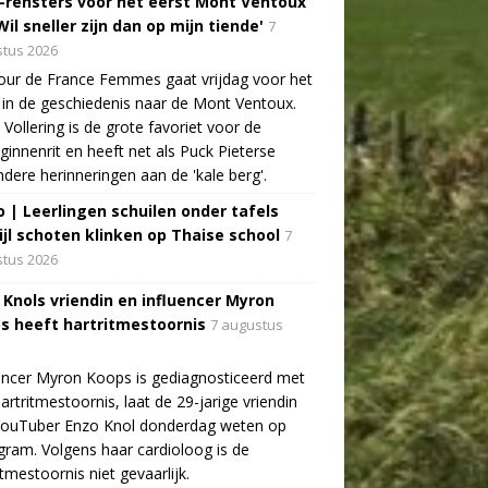
-rensters voor het eerst Mont Ventoux
Wil sneller zijn dan op mijn tiende'
7
tus 2026
ur de France Femmes gaat vrijdag voor het
 in de geschiedenis naar de Mont Ventoux.
Vollering is de grote favoriet voor de
ginnenrit en heeft net als Puck Pieterse
ndere herinneringen aan de 'kale berg'.
o | Leerlingen schuilen onder tafels
ijl schoten klinken op Thaise school
7
tus 2026
 Knols vriendin en influencer Myron
s heeft hartritmestoornis
7 augustus
encer Myron Koops is gediagnosticeerd met
artritmestoornis, laat de 29-jarige vriendin
YouTuber Enzo Knol donderdag weten op
gram. Volgens haar cardioloog is de
itmestoornis niet gevaarlijk.