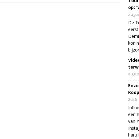
Tour
op: '
augus
De To
eerst
Demi 
konin
bijzo
Vide
terw
augus
Enzo
Koop
2026
Influ
een h
van 
Insta
hartr