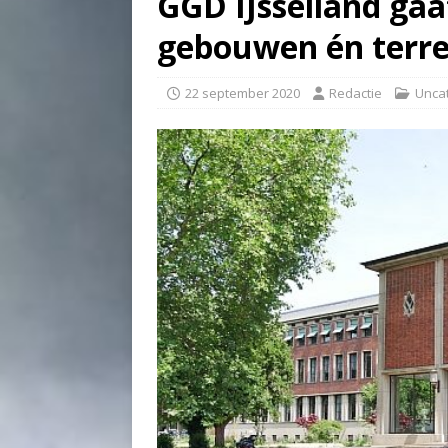
GGD IJsselland gaa
gebouwen én terr
22 september 2020
Redactie
Unca