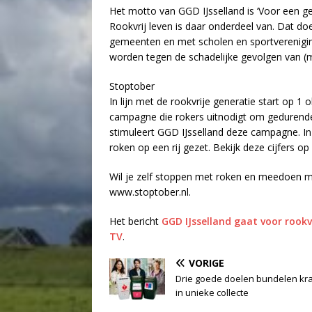
Het motto van GGD IJsselland is ‘Voor een ge
Rookvrij leven is daar onderdeel van. Dat d
gemeenten en met scholen en sportverenigin
worden tegen de schadelijke gevolgen van (
Stoptober
In lijn met de rookvrije generatie start op 1
campagne die rokers uitnodigt om gedurende 
stimuleert GGD IJsselland deze campagne. In
roken op een rij gezet. Bekijk deze cijfers op
Wil je zelf stoppen met roken en meedoen m
www.stoptober.nl.
Het bericht
GGD IJsselland gaat voor rook
TV
.
VORIGE
Drie goede doelen bundelen kr
in unieke collecte