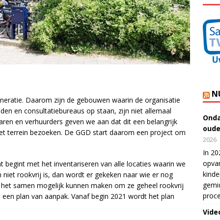
N
neratie. Daarom zijn de gebouwen waarin de organisatie
den en consultatiebureaus op staan, zijn niet allemaal
Onda
naren en verhuurders geven we aan dat dit een belangrijk
oude
het terrein bezoeken. De GGD start daarom een project om
2026
In 20
opvan
at begint met het inventariseren van alle locaties waarin we
kinde
ein niet rookvrij is, dan wordt er gekeken naar wie er nog
gemid
e het samen mogelijk kunnen maken om ze geheel rookvrij
proce
een plan van aanpak. Vanaf begin 2021 wordt het plan
Vide