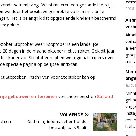
eers
zonde samenleving’. We stimuleren een gezonde leefstijl.
2026
oen we door het positieve gesprek te voeren met onze
gen. Het is belangrijk dat opgroeiende kinderen beschermd
Airb
mee)roken.
verh
Airbn
verhu
 oktober Stoptober weer. Stoptober is een landelijke
allee
28 dagen in de maand oktober niet te roken. Ook dit jaar
groep
 het kader van Stoptober hebben we regionale cijfers over
aanta
 de speciale pagina op de IJssellandScan.
Minn
et Stoptober? Inschrijven voor Stoptober kan op
onge
augus
Minni
vrije gebouwen én terreinen
verscheen eerst op
Salland
gehad
vrijg
Insta
VOLGENDE
een n
achten
Onthulling informatiebord Joodse
leeft.
begraafplaats Raalte