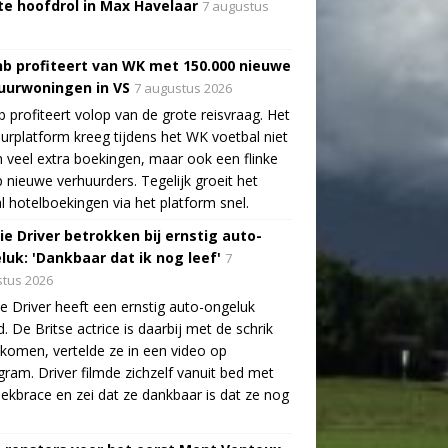
te hoofdrol in Max Havelaar
7 augustus
nb profiteert van WK met 150.000 nieuwe
uurwoningen in VS
7 augustus 2026
b profiteert volop van de grote reisvraag. Het
urplatform kreeg tijdens het WK voetbal niet
n veel extra boekingen, maar ook een flinke
 nieuwe verhuurders. Tegelijk groeit het
l hotelboekingen via het platform snel.
ie Driver betrokken bij ernstig auto-
luk: 'Dankbaar dat ik nog leef'
7
tus 2026
e Driver heeft een ernstig auto-ongeluk
. De Britse actrice is daarbij met de schrik
ekomen, vertelde ze in een video op
gram. Driver filmde zichzelf vanuit bed met
ekbrace en zei dat ze dankbaar is dat ze nog