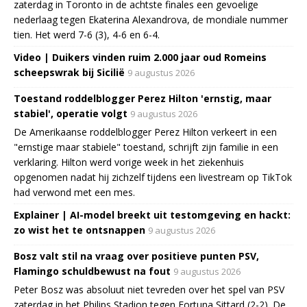
zaterdag in Toronto in de achtste finales een gevoelige
nederlaag tegen Ekaterina Alexandrova, de mondiale nummer
tien. Het werd 7-6 (3), 4-6 en 6-4.
Video | Duikers vinden ruim 2.000 jaar oud Romeins
scheepswrak bij Sicilië
9 augustus 2026
Toestand roddelblogger Perez Hilton 'ernstig, maar
stabiel', operatie volgt
9 augustus 2026
De Amerikaanse roddelblogger Perez Hilton verkeert in een
"ernstige maar stabiele" toestand, schrijft zijn familie in een
verklaring. Hilton werd vorige week in het ziekenhuis
opgenomen nadat hij zichzelf tijdens een livestream op TikTok
had verwond met een mes.
Explainer | AI-model breekt uit testomgeving en hackt:
zo wist het te ontsnappen
9 augustus 2026
Bosz valt stil na vraag over positieve punten PSV,
Flamingo schuldbewust na fout
9 augustus 2026
Peter Bosz was absoluut niet tevreden over het spel van PSV
zaterdag in het Philips Stadion tegen Fortuna Sittard (2-2). De