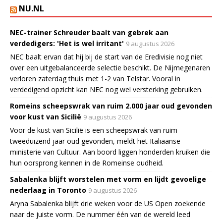
NU.NL
NEC-trainer Schreuder baalt van gebrek aan
verdedigers: 'Het is wel irritant'
9 augustus 2026
NEC baalt ervan dat hij bij de start van de Eredivisie nog niet
over een uitgebalanceerde selectie beschikt. De Nijmegenaren
verloren zaterdag thuis met 1-2 van Telstar. Vooral in
verdedigend opzicht kan NEC nog wel versterking gebruiken.
Romeins scheepswrak van ruim 2.000 jaar oud gevonden
voor kust van Sicilië
9 augustus 2026
Voor de kust van Sicilië is een scheepswrak van ruim
tweeduizend jaar oud gevonden, meldt het Italiaanse
ministerie van Cultuur. Aan boord liggen honderden kruiken die
hun oorsprong kennen in de Romeinse oudheid.
Sabalenka blijft worstelen met vorm en lijdt gevoelige
nederlaag in Toronto
9 augustus 2026
Aryna Sabalenka blijft drie weken voor de US Open zoekende
naar de juiste vorm. De nummer één van de wereld leed