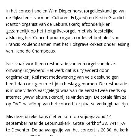
In het concert spelen Wim Diepenhorst (orgeldeskundige van
de Rijksdienst voor het Cultureel Erfgoed) en Kirstin Gramlich
(cantor-organist van de Lebuinuskerk) afzonderlijk en
gezamenlijk op het Holtgräve-orgel, met als feestelijke
afsluiting het ‘Concert pour orgue, cordes et timbales’ van
Francis Poulenc samen met het Holtgräve-orkest onder leiding
van Hebe de Champeaux.
Niet vaak wordt een restauratie van een orgel van deze
omvang uitgevoerd. Het werk dat is uitgevoerd door
orgelmakerij Reil met medewerking van vele deskundigen
heeft dan ook geruime tijd in beslag genomen. De restauratie
is in drie video’s vastgelegd waarvan de eerste twee reeds op
internet (www.lebuinuskerk.nl) te vinden zijn. De totale film zal
op DVD na afloop van het concert ter plaatse verkrijgbaar zijn.
Mis deze unieke kans niet en kom op vrijdagavond 14
september naar de Lebuinuskerk, Grote Kerkhof 38, 7411 KV
te Deventer. De aanvangstijd van het concert is 20:30, de kerk