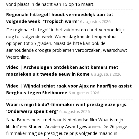
vond plaats in de nacht van 15 op 16 maart.
Regionale hittegolf houdt vermoedelijk aan tot
volgende week: 'Tropisch warm'
6 augustus 2026
De regionale hittegolf in het zuidoosten duurt vermoedelijk
nog tot volgende week. Woensdag kan de temperatuur
oplopen tot 35 graden. Naast de hitte kan ook de
aanhoudende droogte problemen veroorzaken, waarschuwt
Weeronline.
Video | Archeologen ontdekken acht kamers met
mozaïeken uit tweede eeuw in Rome
6 augustus 2026
Video | Wijndal schiet raak voor Ajax na haarfijne assist
Berghuis tegen Shelbourne
6 augustus 2026
Waar is mijn libido?-filmmaker wint prestigieuze prijs:
'Onderwerp speelt erg'
6 augustus 2026
Nina Broers heeft met haar Nederlandse film Waar is mijn
libido? een Student Academy Award gewonnen. De 26-jarige
filmmaker mag de prestigieuze prijs volgende maand in