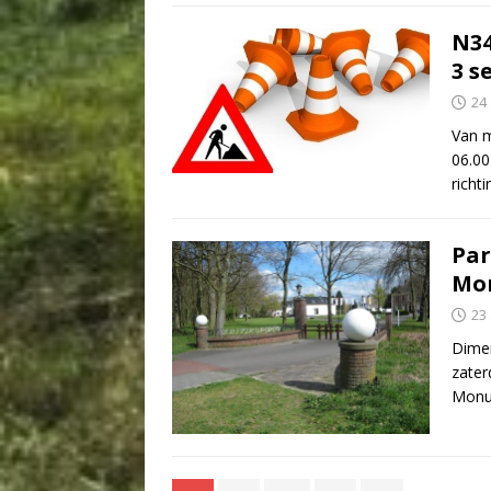
N34
3 s
24
Van m
06.00
richt
Par
Mo
23
Dimen
zater
Monu