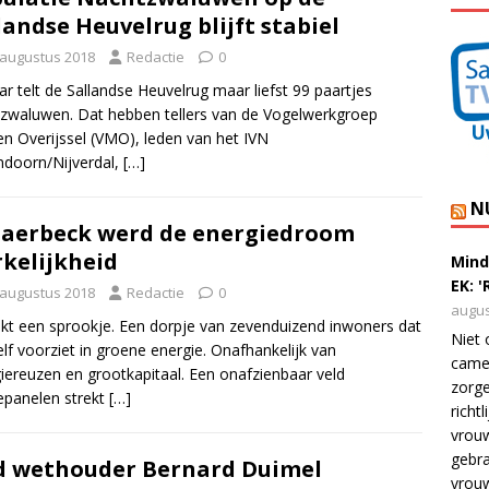
landse Heuvelrug blijft stabiel
 augustus 2018
Redactie
0
aar telt de Sallandse Heuvelrug maar liefst 99 paartjes
zwaluwen. Dat hebben tellers van de Vogelwerkgroep
n Overijssel (VMO), leden van het IVN
ndoorn/Nijverdal,
[…]
N
Saerbeck werd de energiedroom
kelijkheid
Mind
EK: 
 augustus 2018
Redactie
0
augus
ijkt een sprookje. Een dorpje van zevenduizend inwoners dat
Niet 
elf voorziet in groene energie. Onafhankelijk van
camer
iereuzen en grootkapitaal. Een onafzienbaar veld
zorge
panelen strekt
[…]
richt
vrouw
gebra
 wethouder Bernard Duimel
vrou