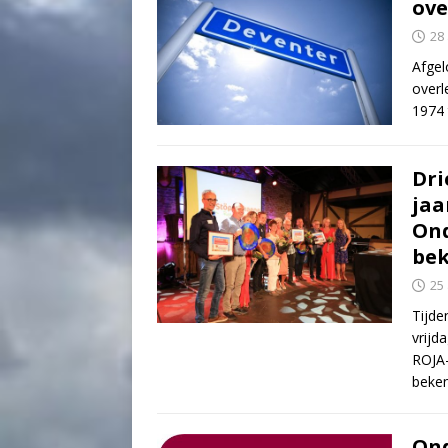
ove
28
Afgel
overl
1974 
Dri
jaa
Ond
be
25
Tijde
vrijd
ROJA-
beke
On