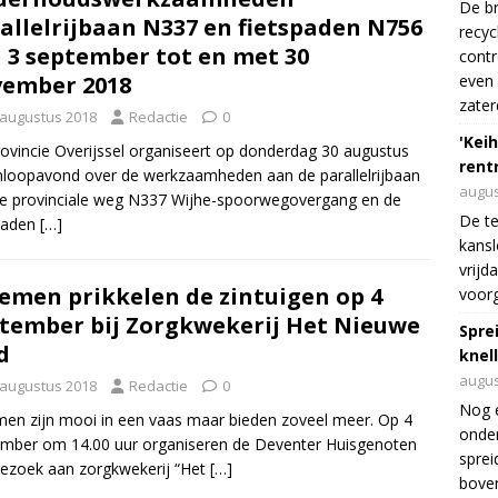
De br
allelrijbaan N337 en fietspaden N756
recyc
 3 september tot en met 30
cont
ember 2018
even 
zater
 augustus 2018
Redactie
0
'Keih
ovincie Overijssel organiseert op donderdag 30 augustus
rentr
nloopavond over de werkzaamheden aan de parallelrijbaan
augus
e provinciale weg N337 Wijhe-spoorwegovergang en de
De te
paden
[…]
kansl
vrijd
emen prikkelen de zintuigen op 4
voorg
tember bij Zorgkwekerij Het Nieuwe
Spre
d
knel
augus
 augustus 2018
Redactie
0
Nog 
en zijn mooi in een vaas maar bieden zoveel meer. Op 4
onder
mber om 14.00 uur organiseren de Deventer Huisgenoten
sprei
ezoek aan zorgkwekerij “Het
[…]
boven