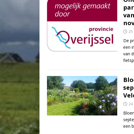
par
van
nov
25
De pr
een i
van d
fiets
Blo
sep
Vel
24
Bloem
septe
een b