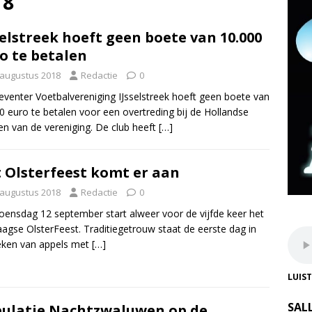
18
selstreek hoeft geen boete van 10.000
o te betalen
 augustus 2018
Redactie
0
venter Voetbalvereniging IJsselstreek hoeft geen boete van
0 euro te betalen voor een overtreding bij de Hollandse
en van de vereniging. De club heeft
[…]
 Olsterfeest komt er aan
 augustus 2018
Redactie
0
ensdag 12 september start alweer voor de vijfde keer het
daagse OlsterFeest. Traditiegetrouw staat de eerste dag in
eken van appels met
[…]
LUIS
SAL
ulatie Nachtzwaluwen op de