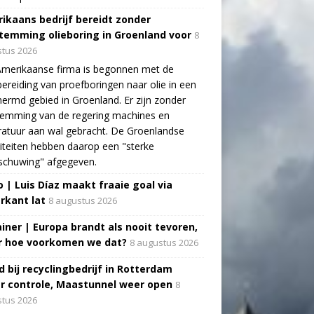
ikaans bedrijf bereidt zonder
temming olieboring in Groenland voor
8
tus 2026
Amerikaanse firma is begonnen met de
ereiding van proefboringen naar olie in een
ermd gebied in Groenland. Er zijn zonder
temming van de regering machines en
atuur aan wal gebracht. De Groenlandse
iteiten hebben daarop een "sterke
schuwing" afgegeven.
o | Luis Díaz maakt fraaie goal via
rkant lat
8 augustus 2026
ainer | Europa brandt als nooit tevoren,
 hoe voorkomen we dat?
8 augustus 2026
d bij recyclingbedrijf in Rotterdam
r controle, Maastunnel weer open
8
tus 2026