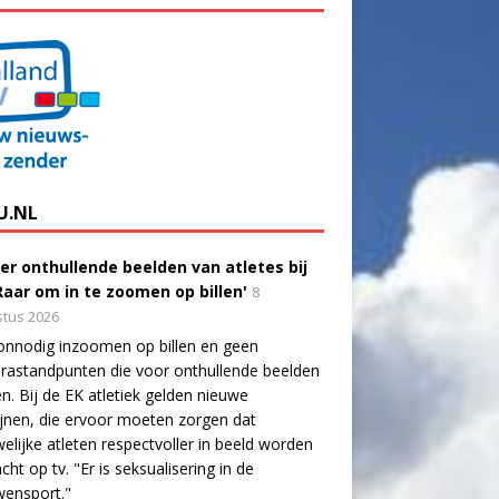
U.NL
er onthullende beelden van atletes bij
'Raar om in te zoomen op billen'
8
tus 2026
onnodig inzoomen op billen en geen
astandpunten die voor onthullende beelden
n. Bij de EK atletiek gelden nieuwe
lijnen, die ervoor moeten zorgen dat
elijke atleten respectvoller in beeld worden
cht op tv. "Er is seksualisering in de
wensport."