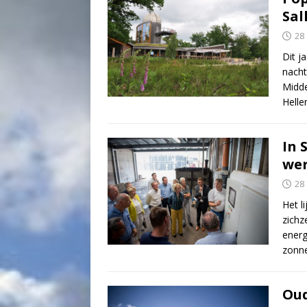
Sal
28
Dit j
nacht
Midde
Helle
In 
wer
28
Het l
zichz
energ
zonne
Oud