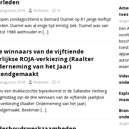
rleden
Amer
 augustus 2018
Redactie
0
toes
open zondagochtend is Bernard Duimel op 81 jarige leeftijd
augus
eden. Duimel was al enige tijd ernstig ziek. Duimel was van
Een 
tot 1988 wethouder in
[…]
voorb
besch
toes
e winnaars van de vijftiende
appar
rlijkse ROJA-verkiezing (Raalter
autor
erneming van het Jaar)
waar
kendgemaakt
Vide
 augustus 2018
Redactie
0
onde
ns een drukbezochte bijeenkomst in de Sallandse Herberg
Expl
agmiddag zijn de drie winnaars van de vijftiende jaarlijkse
maar
verkiezing (Raalter Onderneming van het Jaar)
ndgemaakt; Beekman
[…]
Bran
onde
augus
derhoudswerkzaamheden