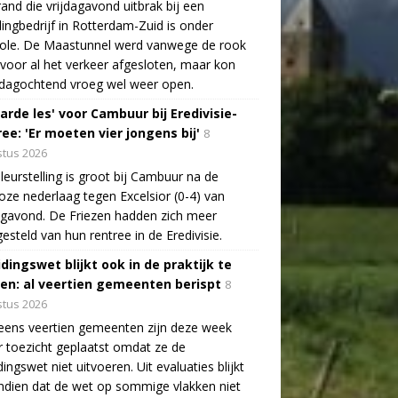
and die vrijdagavond uitbrak bij een
lingbedrijf in Rotterdam-Zuid is onder
role. De Maastunnel werd vanwege de rook
voor al het verkeer afgesloten, maar kon
dagochtend vroeg wel weer open.
arde les' voor Cambuur bij Eredivisie-
ee: 'Er moeten vier jongens bij'
8
tus 2026
leurstelling is groot bij Cambuur na de
oze nederlaag tegen Excelsior (0-4) van
agavond. De Friezen hadden zich meer
esteld van hun rentree in de Eredivisie.
idingswet blijkt ook in de praktijk te
len: al veertien gemeenten berispt
8
tus 2026
eens veertien gemeenten zijn deze week
 toezicht geplaatst omdat ze de
dingswet niet uitvoeren. Uit evaluaties blijkt
dien dat de wet op sommige vlakken niet