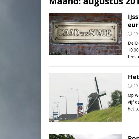
Maand:
augustus 20
IJs
eur
29
De De
10.00
feest
Het
29
Op wo
vijf 
het t
Pop