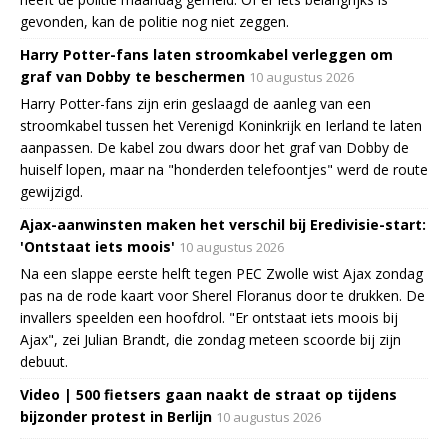
gevonden, kan de politie nog niet zeggen.
Harry Potter-fans laten stroomkabel verleggen om
graf van Dobby te beschermen
10 augustus 2026
Harry Potter-fans zijn erin geslaagd de aanleg van een
stroomkabel tussen het Verenigd Koninkrijk en Ierland te laten
aanpassen. De kabel zou dwars door het graf van Dobby de
huiself lopen, maar na "honderden telefoontjes" werd de route
gewijzigd.
Ajax-aanwinsten maken het verschil bij Eredivisie-start:
'Ontstaat iets moois'
10 augustus 2026
Na een slappe eerste helft tegen PEC Zwolle wist Ajax zondag
pas na de rode kaart voor Sherel Floranus door te drukken. De
invallers speelden een hoofdrol. "Er ontstaat iets moois bij
Ajax", zei Julian Brandt, die zondag meteen scoorde bij zijn
debuut.
Video | 500 fietsers gaan naakt de straat op tijdens
bijzonder protest in Berlijn
10 augustus 2026