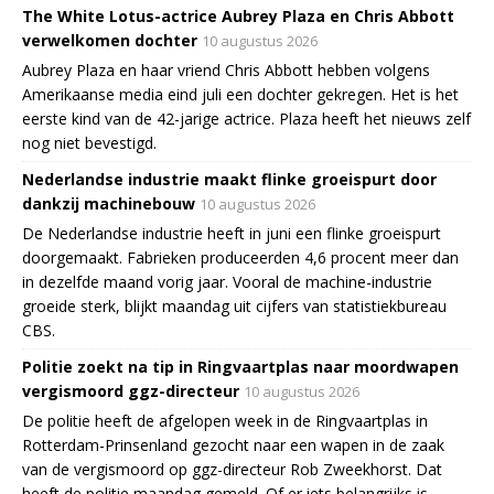
The White Lotus-actrice Aubrey Plaza en Chris Abbott
verwelkomen dochter
10 augustus 2026
Aubrey Plaza en haar vriend Chris Abbott hebben volgens
Amerikaanse media eind juli een dochter gekregen. Het is het
eerste kind van de 42-jarige actrice. Plaza heeft het nieuws zelf
nog niet bevestigd.
Nederlandse industrie maakt flinke groeispurt door
dankzij machinebouw
10 augustus 2026
De Nederlandse industrie heeft in juni een flinke groeispurt
doorgemaakt. Fabrieken produceerden 4,6 procent meer dan
in dezelfde maand vorig jaar. Vooral de machine-industrie
groeide sterk, blijkt maandag uit cijfers van statistiekbureau
CBS.
Politie zoekt na tip in Ringvaartplas naar moordwapen
vergismoord ggz-directeur
10 augustus 2026
De politie heeft de afgelopen week in de Ringvaartplas in
Rotterdam-Prinsenland gezocht naar een wapen in de zaak
van de vergismoord op ggz-directeur Rob Zweekhorst. Dat
heeft de politie maandag gemeld. Of er iets belangrijks is