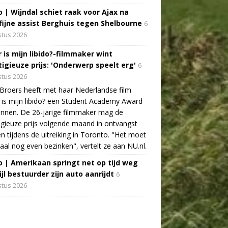
o | Wijndal schiet raak voor Ajax na
fijne assist Berghuis tegen Shelbourne
6
tus 2026
 is mijn libido?-filmmaker wint
tigieuze prijs: 'Onderwerp speelt erg'
6
tus 2026
Broers heeft met haar Nederlandse film
is mijn libido? een Student Academy Award
nnen. De 26-jarige filmmaker mag de
igieuze prijs volgende maand in ontvangst
 tijdens de uitreiking in Toronto. "Het moet
aal nog even bezinken", vertelt ze aan NU.nl.
o | Amerikaan springt net op tijd weg
jl bestuurder zijn auto aanrijdt
6
tus 2026