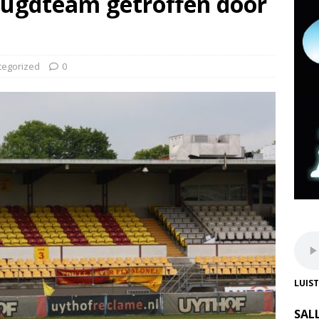
jeugdteam getroffen door
tegorized
0
LUIS
SAL