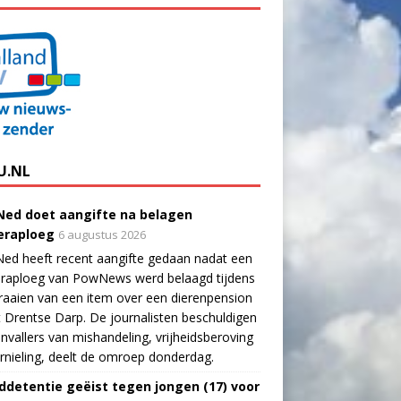
U.NL
ed doet aangifte na belagen
raploeg
6 augustus 2026
ed heeft recent aangifte gedaan nadat een
raploeg van PowNews werd belaagd tijdens
raaien van een item over een dierenpension
t Drentse Darp. De journalisten beschuldigen
nvallers van mishandeling, vrijheidsberoving
rnieling, deelt de omroep donderdag.
ddetentie geëist tegen jongen (17) voor