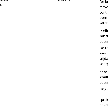
De br
rs
recyc
cont
even 
zater
'Keih
rentr
augus
De te
kansl
vrijd
voorg
Spre
knel
augus
Nog 
onder
sprei
boven