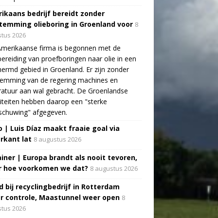
ikaans bedrijf bereidt zonder
temming olieboring in Groenland voor
8
tus 2026
Amerikaanse firma is begonnen met de
ereiding van proefboringen naar olie in een
ermd gebied in Groenland. Er zijn zonder
temming van de regering machines en
atuur aan wal gebracht. De Groenlandse
iteiten hebben daarop een "sterke
schuwing" afgegeven.
o | Luis Díaz maakt fraaie goal via
rkant lat
8 augustus 2026
ainer | Europa brandt als nooit tevoren,
 hoe voorkomen we dat?
8 augustus 2026
d bij recyclingbedrijf in Rotterdam
r controle, Maastunnel weer open
8
tus 2026