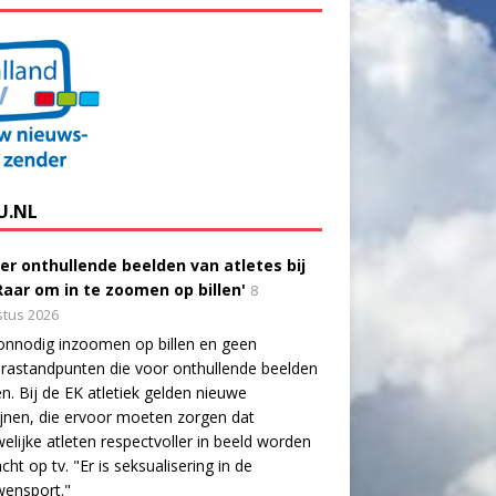
U.NL
er onthullende beelden van atletes bij
'Raar om in te zoomen op billen'
8
tus 2026
onnodig inzoomen op billen en geen
astandpunten die voor onthullende beelden
n. Bij de EK atletiek gelden nieuwe
lijnen, die ervoor moeten zorgen dat
elijke atleten respectvoller in beeld worden
cht op tv. "Er is seksualisering in de
wensport."