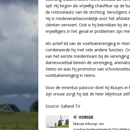
spil. Hij begon als vrijwillig chauffeur op d
de rolstoelauto van de stichting. Vervolgens 
Hij is medeverantwoordelijk voor het afslui
cliënten vervoert. Ook is hij betrokken bij 
vrijwilligers in het geval er problemen zijn m
Als actief lid van de voetbalvereniging in Hei
combineerde hij met vele andere functies. Ook
van het eerste meidenteam bij de vereniging
damesvoetbal binnen de vereniging, animato
Heino en was hij promotor van schoolvoetbal i
voetbalvereniging in Heino.
Voor de emeritus pastoor doet hij klusjes in 
zijn vrouw zorgt hij dat de heer Mijnhout zel
Source: Salland TV
VORIGE
Nieuw inkoop- en
aanbestedingsbeleid Olst-Wijhe