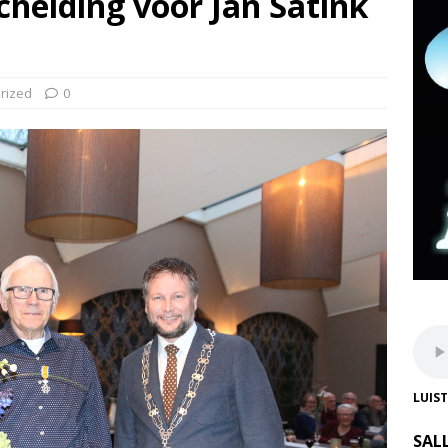
cheiding voor Jan Satink
rized
0
LUIS
SAL