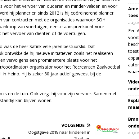
e bus voor het vervoer van ouderen en minder-validen en voor
Amer
werd hij planner en sinds 2012 is hij coördinerend planner.
toes
ten van contracten met de organisaties waarvoor SOH
augus
de aankoop van voertuigen, eerste aanspreekpunt voor
Een 
et het vervoer van cliënten of de voertuigen.
voorb
besch
no was de heer Satink vele jaren bestuurslid. Dat
toes
 ontwikkelde hij nieuwe initiatieven zoals het realiseren
appar
 en vervolgens een prominentere plaats voor het
autor
r/coördinator/ organisator voor het Recreanten Zaalvoetbal
waar
n Heino. Hij is zeker 30 jaar actief geweest bij de
Vide
onde
huis en de tuin. Ook zorgt hij voor zijn vervoer. Samen met
fstandig kan blijven wonen.
Expl
maar
Bran
VOLGENDE
onde
Oogstgave 2018 naar kinderen in
augus
 biedt
Thailand