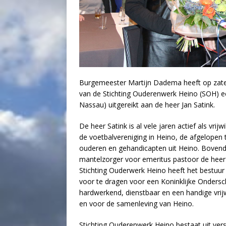
Burgemeester Martijn Dadema heeft op zaterda
van de Stichting Ouderenwerk Heino (SOH) ee
Nassau) uitgereikt aan de heer Jan Satink.
De heer Satink is al vele jaren actief als vrijwil
de voetbalvereniging in Heino, de afgelopen t
ouderen en gehandicapten uit Heino. Bovendie
mantelzorger voor emeritus pastoor de heer M
Stichting Ouderwerk Heino heeft het bestuur 
voor te dragen voor een Koninklijke Ondersch
hardwerkend, dienstbaar en een handige vrijwi
en voor de samenleving van Heino.
Stichting Ouderenwerk Heino bestaat uit vers