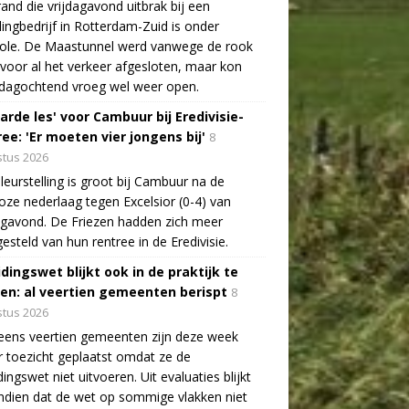
and die vrijdagavond uitbrak bij een
lingbedrijf in Rotterdam-Zuid is onder
role. De Maastunnel werd vanwege de rook
voor al het verkeer afgesloten, maar kon
dagochtend vroeg wel weer open.
arde les' voor Cambuur bij Eredivisie-
ee: 'Er moeten vier jongens bij'
8
tus 2026
leurstelling is groot bij Cambuur na de
oze nederlaag tegen Excelsior (0-4) van
agavond. De Friezen hadden zich meer
esteld van hun rentree in de Eredivisie.
idingswet blijkt ook in de praktijk te
len: al veertien gemeenten berispt
8
tus 2026
eens veertien gemeenten zijn deze week
 toezicht geplaatst omdat ze de
dingswet niet uitvoeren. Uit evaluaties blijkt
dien dat de wet op sommige vlakken niet