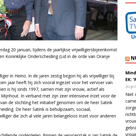
g 20 januari, tijdens de jaarlijkse vrijwilligersbijeenkomst
n Koninklijke Onderscheiding (Lid in de orde van Oranje
N
Mind
liger in Heino. In de jaren zestig begon hij als vrijwilliger bij
EK: 
ien jaar heeft hij zich vooral ingezet voor het vervoer van
augus
n is hij sinds 1997, samen met zijn vrouw, actief als
Niet 
ijnhout. In verband met zijn zeer intensieve inzet voor de
camer
van de stichting het initiatief genomen om de heer Satink
zorge
eiding. De heer Satink is behulpzaam, sociaal,
richt
lliger die zich al vele jaren belangeloos inzet voor anderen
vrouw
gebra
vrou
chillende onderdelen. Binnen de vervoerstak is Jan Satink de