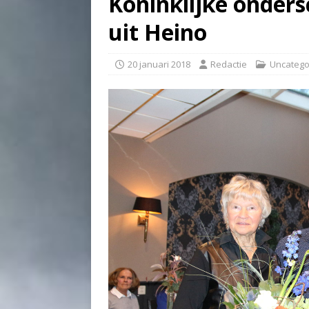
Koninklijke onders
uit Heino
20 januari 2018
Redactie
Uncatego