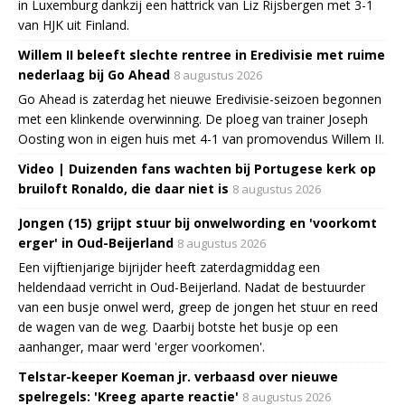
in Luxemburg dankzij een hattrick van Liz Rijsbergen met 3-1
van HJK uit Finland.
Willem II beleeft slechte rentree in Eredivisie met ruime
nederlaag bij Go Ahead
8 augustus 2026
Go Ahead is zaterdag het nieuwe Eredivisie-seizoen begonnen
met een klinkende overwinning. De ploeg van trainer Joseph
Oosting won in eigen huis met 4-1 van promovendus Willem II.
Video | Duizenden fans wachten bij Portugese kerk op
bruiloft Ronaldo, die daar niet is
8 augustus 2026
Jongen (15) grijpt stuur bij onwelwording en 'voorkomt
erger' in Oud-Beijerland
8 augustus 2026
Een vijftienjarige bijrijder heeft zaterdagmiddag een
heldendaad verricht in Oud-Beijerland. Nadat de bestuurder
van een busje onwel werd, greep de jongen het stuur en reed
de wagen van de weg. Daarbij botste het busje op een
aanhanger, maar werd 'erger voorkomen'.
Telstar-keeper Koeman jr. verbaasd over nieuwe
spelregels: 'Kreeg aparte reactie'
8 augustus 2026