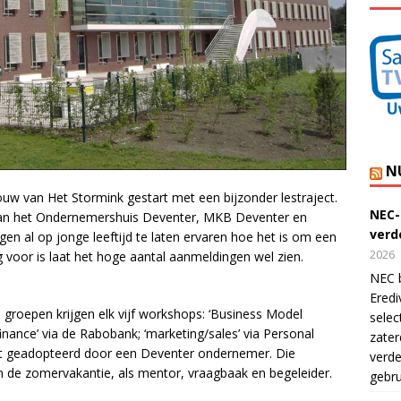
N
ouw van Het Stormink gestart met een bijzonder lestraject.
NEC-
 van het Ondernemershuis Deventer, MKB Deventer en
verde
gen al op jonge leeftijd te laten ervaren hoe het is om een
2026
ng voor is laat het hoge aantal aanmeldingen wel zien.
NEC b
Eredi
e groepen krijgen elk vijf workshops: ‘Business Model
selec
inance’ via de Rabobank; ‘marketing/sales’ via Personal
zater
dt geadopteerd door een Deventer ondernemer. Die
verde
aan de zomervakantie, als mentor, vraagbaak en begeleider.
gebru