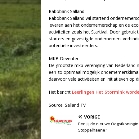
Rabobank Salland
Rabobank Salland wil startend ondernemersc
leveren aan het ondernemerschap en de econ
activiteiten zoals het Startival. Door gebru
starters en gevestigde ondernemers verbindi
potentiële investeerders.
MKB Deventer
De grootste mkb-vereniging van Nederland m
een zo optimaal mogelijk ondernemersklimaa
daarvoor vele activiteiten en initiatieven op d
Het bericht
Leerlingen Het Stormink word
Source: Salland TV
VORIGE
Ben jij de nieuwe Oogstkoningin
Stöppelhaene?