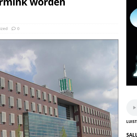
ormink worden
ized
0
LUIS
SAL