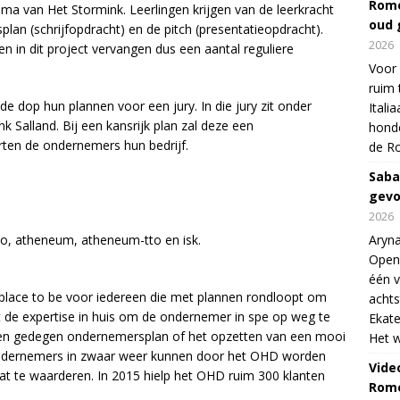
Rome
mma van Het Stormink. Leerlingen krijgen van de leerkracht
oud 
lan (schrijfopdracht) en de pitch (presentatieopdracht).
2026
 in dit project vervangen dus een aantal reguliere
Voor 
ruim 
 dop hun plannen voor een jury. In die jury zit onder
Itali
Salland. Bij een kansrijk plan zal deze een
honde
rten de ondernemers hun bedrijf.
de R
Saba
gevo
2026
, atheneum, atheneum-tto en isk.
Aryna
Open
één v
lace to be voor iedereen die met plannen rondloopt om
achts
t de expertise in huis om de ondernemer in spe op weg te
Ekate
 een gedegen ondernemersplan of het opzetten van een mooi
Het w
ndernemers in zwaar weer kunnen door het OHD worden
Vide
t te waarderen. In 2015 hielp het OHD ruim 300 klanten
Rome