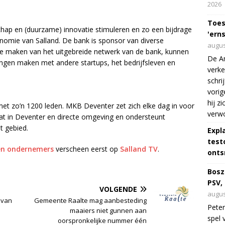
2026
Toes
hap en (duurzame) innovatie stimuleren en zo een bijdrage
'erns
omie van Salland. De bank is sponsor van diverse
augus
ik te maken van het uitgebreide netwerk van de bank, kunnen
De Am
ngen maken met andere startups, het bedrijfsleven en
verke
schri
vorig
hij z
et zo’n 1200 leden. MKB Deventer zet zich elke dag in voor
verw
t in Deventer en directe omgeving en ondersteunt
it gebied.
Expl
test
en ondernemers
verscheen eerst op
Salland TV
.
onts
Bosz
PSV,
VOLGENDE
augus
 van
Gemeente Raalte mag aanbesteding
Peter
maaiers niet gunnen aan
spel 
oorspronkelijke nummer één