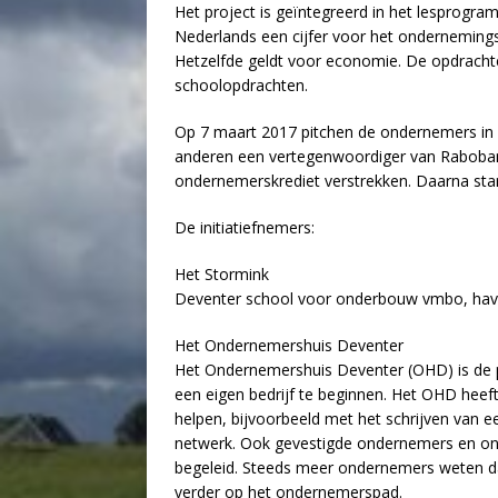
Het project is geïntegreerd in het lesprogra
Nederlands een cijfer voor het ondernemingsp
Hetzelfde geldt voor economie. De opdrachten
schoolopdrachten.
Op 7 maart 2017 pitchen de ondernemers in de
anderen een vertegenwoordiger van Rabobank 
ondernemerskrediet verstrekken. Daarna sta
De initiatiefnemers:
Het Stormink
Deventer school voor onderbouw vmbo, havo
Het Ondernemershuis Deventer
Het Ondernemershuis Deventer (OHD) is de p
een eigen bedrijf te beginnen. Het OHD heef
helpen, bijvoorbeeld met het schrijven van
netwerk. Ook gevestigde ondernemers en o
begeleid. Steeds meer ondernemers weten da
verder op het ondernemerspad.