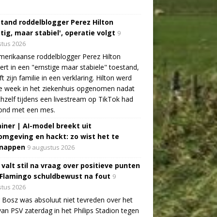
tand roddelblogger Perez Hilton
tig, maar stabiel', operatie volgt
9
tus 2026
erikaanse roddelblogger Perez Hilton
ert in een "ernstige maar stabiele" toestand,
jft zijn familie in een verklaring. Hilton werd
e week in het ziekenhuis opgenomen nadat
ichzelf tijdens een livestream op TikTok had
ond met een mes.
ainer | AI-model breekt uit
omgeving en hackt: zo wist het te
nappen
9 augustus 2026
 valt stil na vraag over positieve punten
 Flamingo schuldbewust na fout
9
tus 2026
 Bosz was absoluut niet tevreden over het
van PSV zaterdag in het Philips Stadion tegen