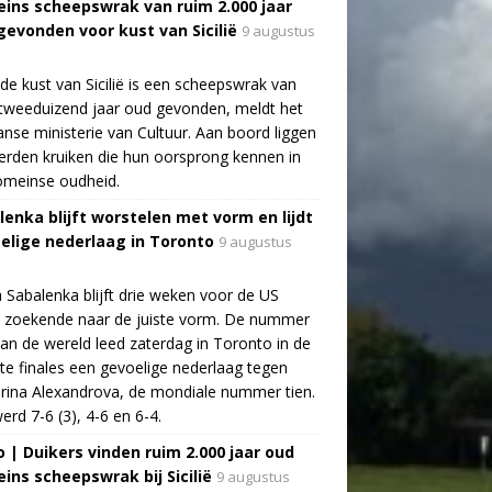
ins scheepswrak van ruim 2.000 jaar
gevonden voor kust van Sicilië
9 augustus
de kust van Sicilië is een scheepswrak van
tweeduizend jaar oud gevonden, meldt het
aanse ministerie van Cultuur. Aan boord liggen
rden kruiken die hun oorsprong kennen in
omeinse oudheid.
lenka blijft worstelen met vorm en lijdt
elige nederlaag in Toronto
9 augustus
 Sabalenka blijft drie weken voor de US
 zoekende naar de juiste vorm. De nummer
an de wereld leed zaterdag in Toronto in de
te finales een gevoelige nederlaag tegen
rina Alexandrova, de mondiale nummer tien.
erd 7-6 (3), 4-6 en 6-4.
o | Duikers vinden ruim 2.000 jaar oud
ins scheepswrak bij Sicilië
9 augustus