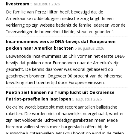
livestream
5 augustus 2026
De familie van Perez Hilton heeft bevestigd dat de
Amerikaanse roddelblogger medische zorg krijgt. In een
verklaring op zijn website bedankt de familie iedereen voor de
"overweldigende hoeveelheid liefde, steun en gebeden".
Inca-mummies eerste DNA-bewijs dat Europeanen
pokken naar Amerika brachten
5 augustus 2026
Eeuwenoude Inca-mummies uit Chili vormen het eerste DNA-
bewijs dat pokken door Europeanen naar de Amerika's zijn
gebracht. De kennis daarover was vooral gebaseerd op
geschreven bronnen. Ongeveer 90 procent van de inheemse
bevolking stierf toentertijd door Europese virussen.
Poetin ziet kansen nu Trump lucht uit Oekraïense
Patriot-proefballon laat lopen
5 augustus 2026
Oekraïne wordt bestookt met recordaantallen ballistische
raketten. Die worden niet of nauwelijks neergehaald, want er
zijn niet voldoende luchtverdedigingsraketten meer. Mede
hierdoor vallen steeds meer burgerslachtoffers bij de
Russische luchtaanvallen. Moskou hoopt op wind in de zeilen.