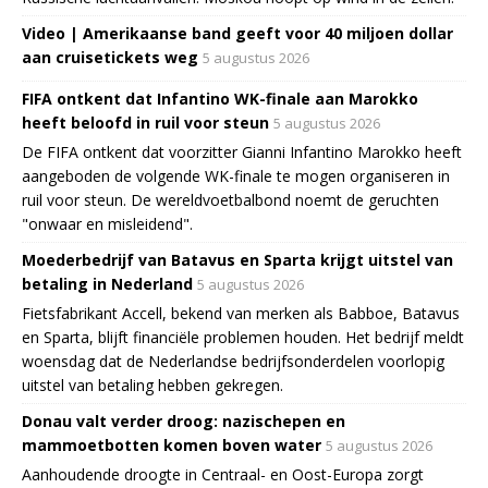
Video | Amerikaanse band geeft voor 40 miljoen dollar
aan cruisetickets weg
5 augustus 2026
FIFA ontkent dat Infantino WK-finale aan Marokko
heeft beloofd in ruil voor steun
5 augustus 2026
De FIFA ontkent dat voorzitter Gianni Infantino Marokko heeft
aangeboden de volgende WK-finale te mogen organiseren in
ruil voor steun. De wereldvoetbalbond noemt de geruchten
"onwaar en misleidend".
Moederbedrijf van Batavus en Sparta krijgt uitstel van
betaling in Nederland
5 augustus 2026
Fietsfabrikant Accell, bekend van merken als Babboe, Batavus
en Sparta, blijft financiële problemen houden. Het bedrijf meldt
woensdag dat de Nederlandse bedrijfsonderdelen voorlopig
uitstel van betaling hebben gekregen.
Donau valt verder droog: nazischepen en
mammoetbotten komen boven water
5 augustus 2026
Aanhoudende droogte in Centraal- en Oost-Europa zorgt