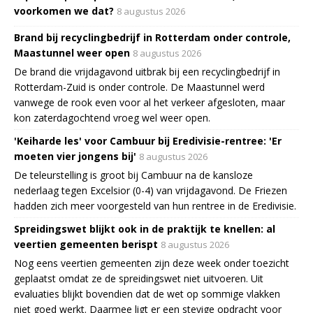
voorkomen we dat?
8 augustus 2026
Brand bij recyclingbedrijf in Rotterdam onder controle,
Maastunnel weer open
8 augustus 2026
De brand die vrijdagavond uitbrak bij een recyclingbedrijf in
Rotterdam-Zuid is onder controle. De Maastunnel werd
vanwege de rook even voor al het verkeer afgesloten, maar
kon zaterdagochtend vroeg wel weer open.
'Keiharde les' voor Cambuur bij Eredivisie-rentree: 'Er
moeten vier jongens bij'
8 augustus 2026
De teleurstelling is groot bij Cambuur na de kansloze
nederlaag tegen Excelsior (0-4) van vrijdagavond. De Friezen
hadden zich meer voorgesteld van hun rentree in de Eredivisie.
Spreidingswet blijkt ook in de praktijk te knellen: al
veertien gemeenten berispt
8 augustus 2026
Nog eens veertien gemeenten zijn deze week onder toezicht
geplaatst omdat ze de spreidingswet niet uitvoeren. Uit
evaluaties blijkt bovendien dat de wet op sommige vlakken
niet goed werkt. Daarmee ligt er een stevige opdracht voor