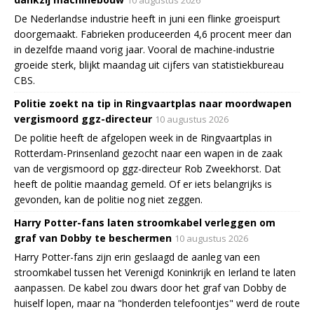
10 augustus 2026
De Nederlandse industrie heeft in juni een flinke groeispurt
doorgemaakt. Fabrieken produceerden 4,6 procent meer dan
in dezelfde maand vorig jaar. Vooral de machine-industrie
groeide sterk, blijkt maandag uit cijfers van statistiekbureau
CBS.
Politie zoekt na tip in Ringvaartplas naar moordwapen
vergismoord ggz-directeur
10 augustus 2026
De politie heeft de afgelopen week in de Ringvaartplas in
Rotterdam-Prinsenland gezocht naar een wapen in de zaak
van de vergismoord op ggz-directeur Rob Zweekhorst. Dat
heeft de politie maandag gemeld. Of er iets belangrijks is
gevonden, kan de politie nog niet zeggen.
Harry Potter-fans laten stroomkabel verleggen om
graf van Dobby te beschermen
10 augustus 2026
Harry Potter-fans zijn erin geslaagd de aanleg van een
stroomkabel tussen het Verenigd Koninkrijk en Ierland te laten
aanpassen. De kabel zou dwars door het graf van Dobby de
huiself lopen, maar na "honderden telefoontjes" werd de route