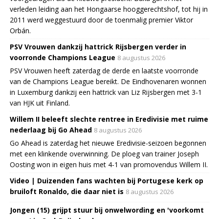
verleden leiding aan het Hongaarse hooggerechtshof, tot hij in
2011 werd weggestuurd door de toenmalig premier Viktor
Orbán.
PSV Vrouwen dankzij hattrick Rijsbergen verder in
voorronde Champions League
8 augustus 2026
PSV Vrouwen heeft zaterdag de derde en laatste voorronde
van de Champions League bereikt. De Eindhovenaren wonnen
in Luxemburg dankzij een hattrick van Liz Rijsbergen met 3-1
van HJK uit Finland.
Willem II beleeft slechte rentree in Eredivisie met ruime
nederlaag bij Go Ahead
8 augustus 2026
Go Ahead is zaterdag het nieuwe Eredivisie-seizoen begonnen
met een klinkende overwinning. De ploeg van trainer Joseph
Oosting won in eigen huis met 4-1 van promovendus Willem II.
Video | Duizenden fans wachten bij Portugese kerk op
bruiloft Ronaldo, die daar niet is
8 augustus 2026
Jongen (15) grijpt stuur bij onwelwording en 'voorkomt