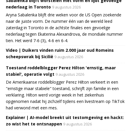
Sabalenka blijft worstelen met vorm en lijdt gevoelige
nederlaag in Toronto
9 augustus 2026
Aryna Sabalenka blijft drie weken voor de US Open zoekende
naar de juiste vorm. De nummer één van de wereld leed
zaterdag in Toronto in de achtste finales een gevoelige
nederlaag tegen Ekaterina Alexandrova, de mondiale nummer
tien. Het werd 7-6 (3), 4-6 en 6-4.
Video | Duikers vinden ruim 2.000 jaar oud Romeins
scheepswrak bij Sicilië
9 augustus 2026
Toestand roddelblogger Perez Hilton 'ernstig, maar
stabiel', operatie volgt
9 augustus 2026
De Amerikaanse roddelblogger Perez Hilton verkeert in een
"ernstige maar stabiele" toestand, schrijft zijn familie in een
verklaring. Hilton werd vorige week in het ziekenhuis
opgenomen nadat hij zichzelf tijdens een livestream op TikTok
had verwond met een mes.
Explainer | AI-model breekt uit testomgeving en hackt:
zo wist het te ontsnappen
9 augustus 2026