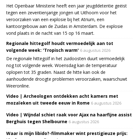
Het Openbaar Ministerie heeft een jaar jeugddetentie geëist
tegen een zeventienjarige jongen uit Uithoorn voor het
veroorzaken van een explosie bij het Atrium, een
kantoorgebouw aan de Zuidas in Amsterdam. De explosie
vond plaats in de nacht van 15 op 16 maart.
Regionale hittegolf houdt vermoedelijk aan tot
volgende week: 'Tropisch warm'
6 augustus 2026
De regionale hittegolf in het zuidoosten duurt vermoedelijk
nog tot volgende week. Woensdag kan de temperatuur
oplopen tot 35 graden. Naast de hitte kan ook de
aanhoudende droogte problemen veroorzaken, waarschuwt
Weeronline.
Video | Archeologen ontdekken acht kamers met
mozaïeken uit tweede eeuw in Rome
6 augustus 2026
Video | Wijndal schiet raak voor Ajax na haarfijne assist
Berghuis tegen Shelbourne
6 augustus 2026
Waar is mijn libido?-filmmaker wint prestigieuze prijs: