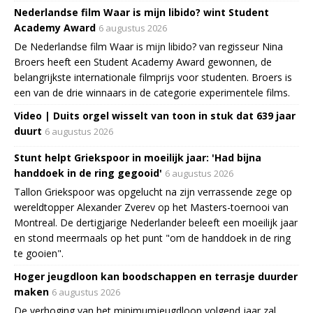
Nederlandse film Waar is mijn libido? wint Student
Academy Award
6 augustus 2026
De Nederlandse film Waar is mijn libido? van regisseur Nina
Broers heeft een Student Academy Award gewonnen, de
belangrijkste internationale filmprijs voor studenten. Broers is
een van de drie winnaars in de categorie experimentele films.
Video | Duits orgel wisselt van toon in stuk dat 639 jaar
duurt
6 augustus 2026
Stunt helpt Griekspoor in moeilijk jaar: 'Had bijna
handdoek in de ring gegooid'
6 augustus 2026
Tallon Griekspoor was opgelucht na zijn verrassende zege op
wereldtopper Alexander Zverev op het Masters-toernooi van
Montreal. De dertigjarige Nederlander beleeft een moeilijk jaar
en stond meermaals op het punt "om de handdoek in de ring
te gooien".
Hoger jeugdloon kan boodschappen en terrasje duurder
maken
6 augustus 2026
De verhoging van het minimumjeugdloon volgend jaar zal