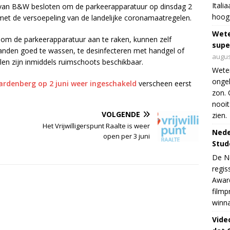
Itali
van B&W besloten om de parkeerapparatuur op dinsdag 2
hoogs
ijn met de versoepeling van de landelijke coronamaatregelen.
Wet
 om de parkeerapparatuur aan te raken, kunnen zelf
supe
nden goed te wassen, te desinfecteren met handgel of
augus
en zijn inmiddels ruimschoots beschikbaar.
Weten
ongek
rdenberg op 2 juni weer ingeschakeld
verscheen eerst
zon. 
nooit
VOLGENDE
zien.
Het Vrijwilligerspunt Raalte is weer
Nede
open per 3 juni
Stud
De Ne
regis
Award
filmp
winna
Vide