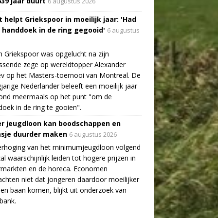
639 jaar duurt
6 augustus 2026
 helpt Griekspoor in moeilijk jaar: 'Had
a handdoek in de ring gegooid'
6 augustus
n Griekspoor was opgelucht na zijn
ssende zege op wereldtopper Alexander
v op het Masters-toernooi van Montreal. De
gjarige Nederlander beleeft een moeilijk jaar
tond meermaals op het punt "om de
oek in de ring te gooien".
r jeugdloon kan boodschappen en
asje duurder maken
6 augustus 2026
erhoging van het minimumjeugdloon volgend
zal waarschijnlijk leiden tot hogere prijzen in
rmarkten en de horeca. Economen
chten niet dat jongeren daardoor moeilijker
en baan komen, blijkt uit onderzoek van
bank.