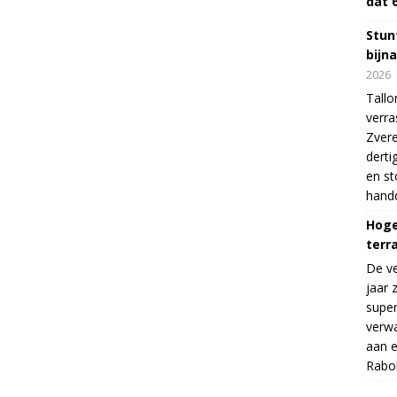
dat 
Stunt
bijn
2026
Tallo
verra
Zvere
derti
en s
handd
Hoge
terr
De v
jaar 
supe
verwa
aan e
Rabo