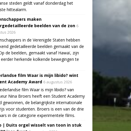
aanse steden geldt vanaf donderdag het
te hittealarm.
enschappers maken
rgedetailleerde beelden van de zon
6
tus 2026
schappers in de Verenigde Staten hebben
end gedetailleerde beelden gemaakt van de
Op de beelden, gemaakt vanaf Hawaï, zijn
 eerder herkende kolkende bewegingen te
rlandse film Waar is mijn libido? wint
ent Academy Award
6 augustus 2026
derlandse film Waar is mijn libido? van
seur Nina Broers heeft een Student Academy
 gewonnen, de belangrijkste internationale
rijs voor studenten. Broers is een van de drie
ars in de categorie experimentele films.
o | Duits orgel wisselt van toon in stuk