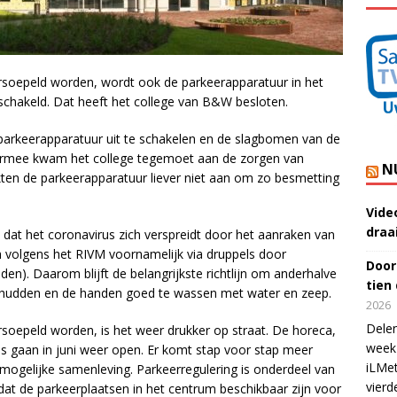
soepeld worden, wordt ook de parkeerapparatuur in het
schakeld. Dat heeft het college van B&W besloten.
parkeerapparatuur uit te schakelen en de slagbomen van de
ermee kwam het college tegemoet aan de zorgen van
N
en de parkeerapparatuur liever niet aan om zo besmetting
Vide
draa
 dat het coronavirus zich verspreidt door het aanraken van
h volgens het RIVM voornamelijk via druppels door
Door
n). Daarom blijft de belangrijkste richtlijn om anderhalve
tien
chudden en de handen goed te wassen met water en zeep.
2026
Delen
soepeld worden, is het weer drukker op straat. De horeca,
week 
es gaan in juni weer open. Er komt stap voor stap meer
iLMet
ogelijke samenleving. Parkeerregulering is onderdeel van
vierd
dat de parkeerplaatsen in het centrum beschikbaar zijn voor