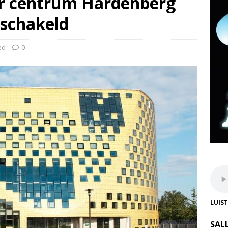
r centrum Hardenberg
eschakeld
ed
0
LUIS
SAL