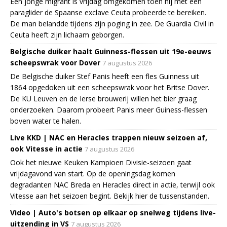
Een jonge migrant is vrijdag omgekomen toen hij met een
paraglider de Spaanse exclave Ceuta probeerde te bereiken.
De man belandde tijdens zijn poging in zee. De Guardia Civil in
Ceuta heeft zijn lichaam geborgen.
Belgische duiker haalt Guinness-flessen uit 19e-eeuws
scheepswrak voor Dover
7 augustus 2026
De Belgische duiker Stef Panis heeft een fles Guinness uit
1864 opgedoken uit een scheepswrak voor het Britse Dover.
De KU Leuven en de Ierse brouwerij willen het bier graag
onderzoeken. Daarom probeert Panis meer Guiness-flessen
boven water te halen.
Live KKD | NAC en Heracles trappen nieuw seizoen af,
ook Vitesse in actie
7 augustus 2026
Ook het nieuwe Keuken Kampioen Divisie-seizoen gaat
vrijdagavond van start. Op de openingsdag komen
degradanten NAC Breda en Heracles direct in actie, terwijl ook
Vitesse aan het seizoen begint. Bekijk hier de tussenstanden.
Video | Auto's botsen op elkaar op snelweg tijdens live-
uitzending in VS
7 augustus 2026