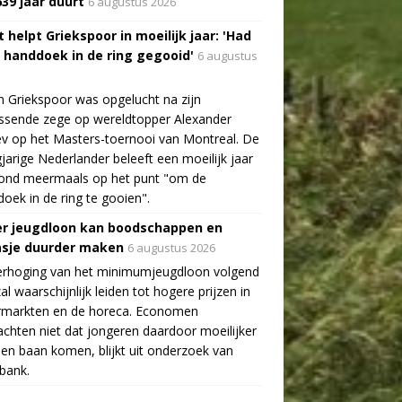
639 jaar duurt
6 augustus 2026
 helpt Griekspoor in moeilijk jaar: 'Had
a handdoek in de ring gegooid'
6 augustus
n Griekspoor was opgelucht na zijn
ssende zege op wereldtopper Alexander
v op het Masters-toernooi van Montreal. De
gjarige Nederlander beleeft een moeilijk jaar
tond meermaals op het punt "om de
oek in de ring te gooien".
r jeugdloon kan boodschappen en
asje duurder maken
6 augustus 2026
erhoging van het minimumjeugdloon volgend
zal waarschijnlijk leiden tot hogere prijzen in
rmarkten en de horeca. Economen
chten niet dat jongeren daardoor moeilijker
en baan komen, blijkt uit onderzoek van
bank.