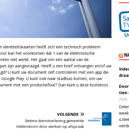
n identiteitskaarten heeft zich een technisch probleem
oor kan het voorkomen dat 1 van de elektronische
N
ten niet werkt. Het gaat om een aantal van de
juni zijn aangevraagd. Heeft u een brief ontvangen en/of uw
Vide
d? U kunt uw document zelf controleren met een app die
draa
in Google Play. U kunt ook naar stadhuis komen, om uw
ocument met een productiefout? Dan kunt u deze kosteloos
Door
tien
2026
Delen
week 
VOLGENDE
iLMet
Betere dienstverlening gemeente
vierd
Hellendoorn door werken op afspraak