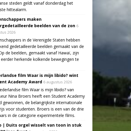
aanse steden geldt vanaf donderdag het
te hittealarm.
enschappers maken
rgedetailleerde beelden van de zon
6
tus 2026
schappers in de Verenigde Staten hebben
end gedetailleerde beelden gemaakt van de
Op de beelden, gemaakt vanaf Hawaï, zijn
 eerder herkende kolkende bewegingen te
rlandse film Waar is mijn libido? wint
ent Academy Award
6 augustus 2026
derlandse film Waar is mijn libido? van
seur Nina Broers heeft een Student Academy
 gewonnen, de belangrijkste internationale
rijs voor studenten. Broers is een van de drie
ars in de categorie experimentele films.
o | Duits orgel wisselt van toon in stuk