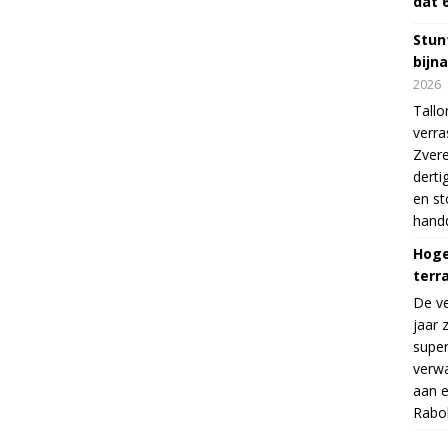
dat 
Stunt
bijn
2026
Tallo
verra
Zvere
derti
en s
handd
Hoge
terr
De v
jaar 
supe
verwa
aan e
Rabo