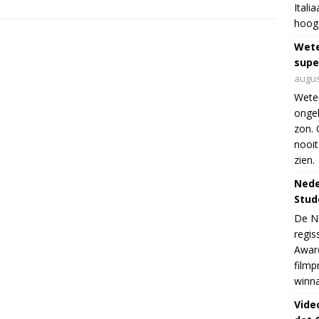
Itali
hoogs
Wet
supe
augus
Weten
ongek
zon. 
nooit
zien.
Nede
Stud
De Ne
regis
Award
filmp
winna
Vide