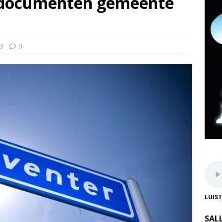
isdocumenten gemeente
d
0
LUIS
SAL