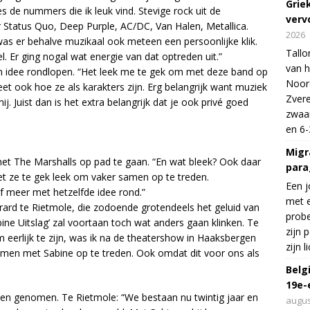
Grie
s de nummers die ik leuk vind. Stevige rock uit de
verv
r Status Quo, Deep Purple, AC/DC, Van Halen, Metallica.
2026
was er behalve muzikaal ook meteen een persoonlijke klik.
Tallo
. Er ging nogal wat energie van dat optreden uit.”
van h
n idee rondlopen. “Het leek me te gek om met deze band op
Noord
et ook hoe ze als karakters zijn. Erg belangrijk want muziek
Zvere
. Juist dan is het extra belangrijk dat je ook privé goed
zwaar
en 6-
Migr
 The Marshalls op pad te gaan. “En wat bleek? Ook daar
para
et ze te gek leek om vaker samen op te treden.
Een j
f meer met hetzelfde idee rond.”
met e
ard te Rietmole, die zodoende grotendeels het geluid van
probe
ine Uitslag’ zal voortaan toch wat anders gaan klinken. Te
zijn 
m eerlijk te zijn, was ik na de theatershow in Haaksbergen
zijn 
amen met Sabine op te treden. Ook omdat dit voor ons als
Belg
19e-
den genomen. Te Rietmole: “We bestaan nu twintig jaar en
augus