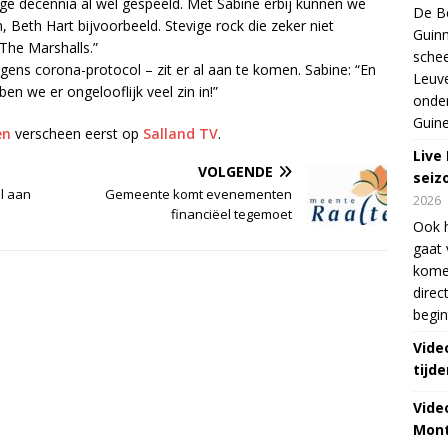
ige decennia al wel gespeeld. Met Sabine erbij kunnen we
De Be
 Beth Hart bijvoorbeeld. Stevige rock die zeker niet
Guinn
The Marshalls.”
schee
gens corona-protocol – zit er al aan te komen. Sabine: “En
Leuve
n we er ongelooflijk veel zin in!”
onde
Guine
en
verscheen eerst op
Salland TV
.
Live
VOLGENDE
seiz
l aan
Gemeente komt evenementen
2026
financiëel tegemoet
Ook 
gaat 
kome
direc
begin
Vide
tijde
Vide
Mont