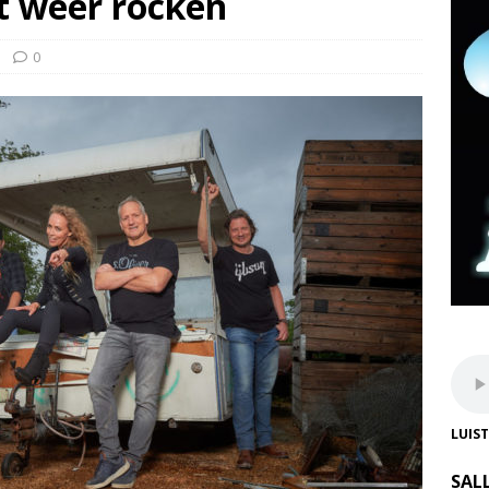
t weer rocken
0
LUIS
SAL