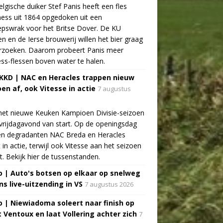
lgische duiker Stef Panis heeft een fles
ess uit 1864 opgedoken uit een
pswrak voor het Britse Dover. De KU
n en de Ierse brouwerij willen het bier graag
rzoeken. Daarom probeert Panis meer
ss-flessen boven water te halen.
 KKD | NAC en Heracles trappen nieuw
oen af, ook Vitesse in actie
7 augustus
het nieuwe Keuken Kampioen Divisie-seizoen
vrijdagavond van start. Op de openingsdag
n degradanten NAC Breda en Heracles
t in actie, terwijl ook Vitesse aan het seizoen
t. Bekijk hier de tussenstanden.
o | Auto's botsen op elkaar op snelweg
ns live-uitzending in VS
7 augustus 2026
o | Niewiadoma soleert naar finish op
 Ventoux en laat Vollering achter zich
7