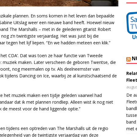
uzikale plannen. En soms komen in het leven dan bepaalde
 Sabine Uitslag weer een nieuwe band heeft. Hoewel nieuw
de band The Marshalls – met in de gelederen gitarist Robert
og z’n twintigste verjaardag. Het was juist bij die
r tegen het lijf liepen. “En we hadden meteen een klik.”
n het CDA’. Dat was toen ze haar functie van Tweede
N
: muziek maken. Later verscheen de geboren Twentse, die
oont, nog meermalen op tv. Als deelneemster van
Rela
ok tijdens Dancing on Ice, waarbij ze al kunstschaatsend de
Flee
augus
De a
ze het muziek maken een tijdje geleden vaarwel had
Flee
ndaar dat ik met plannen rondliep. Alleen wist ik nog niet
bandl
k de meest voor de hand liggende optie.”
tusse
band 
en tijdens een optreden van The Marshalls uit de regio
met e
elegenheid van de twintigste verjaardag van deze