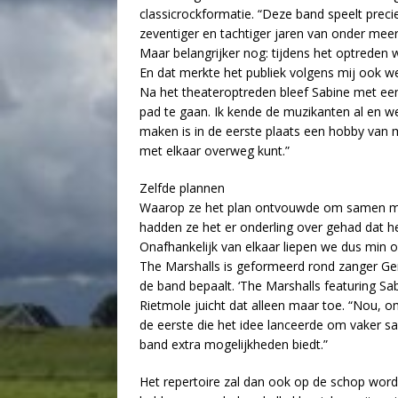
classicrockformatie. “Deze band speelt precie
zeventiger en tachtiger jaren van onder mee
Maar belangrijker nog: tijdens het optreden 
En dat merkte het publiek volgens mij ook wel
Na het theateroptreden bleef Sabine met ee
pad te gaan. Ik kende de muzikanten al en we
maken is in de eerste plaats een hobby van mij
met elkaar overweg kunt.”
Zelfde plannen
Waarop ze het plan ontvouwde om samen met
hadden ze het er onderling over gehad dat h
Onafhankelijk van elkaar liepen we dus min o
The Marshalls is geformeerd rond zanger Ger
de band bepaalt. ‘The Marshalls featuring Sab
Rietmole juicht dat alleen maar toe. “Nou, o
de eerste die het idee lanceerde om vaker s
band extra mogelijkheden biedt.”
Het repertoire zal dan ook op de schop wor