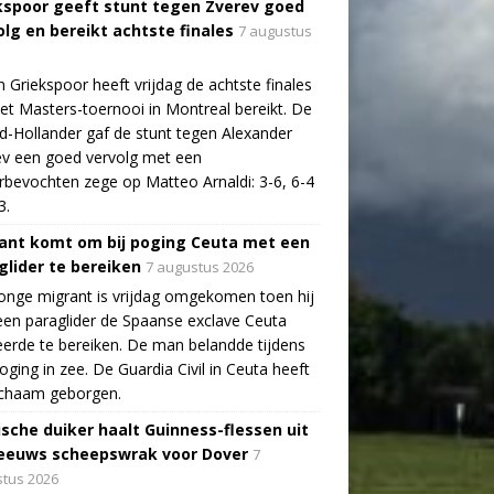
kspoor geeft stunt tegen Zverev goed
olg en bereikt achtste finales
7 augustus
n Griekspoor heeft vrijdag de achtste finales
et Masters-toernooi in Montreal bereikt. De
-Hollander gaf de stunt tegen Alexander
v een goed vervolg met een
bevochten zege op Matteo Arnaldi: 3-6, 6-4
3.
ant komt om bij poging Ceuta met een
glider te bereiken
7 augustus 2026
onge migrant is vrijdag omgekomen toen hij
en paraglider de Spaanse exclave Ceuta
erde te bereiken. De man belandde tijdens
poging in zee. De Guardia Civil in Ceuta heeft
lichaam geborgen.
ische duiker haalt Guinness-flessen uit
eeuws scheepswrak voor Dover
7
tus 2026