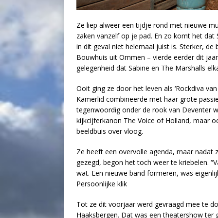
Ze liep alweer een tijdje rond met nieuwe m
zaken vanzelf op je pad. En zo komt het dat
in dit geval niet helemaal juist is. Sterker, 
Bouwhuis uit Ommen – vierde eerder dit jaar n
gelegenheid dat Sabine en The Marshalls elkaa
Ooit ging ze door het leven als ‘Rockdiva va
Kamerlid combineerde met haar grote passie
tegenwoordig onder de rook van Deventer w
kijkcijferkanon The Voice of Holland, maar o
beeldbuis over vloog.
Ze heeft een overvolle agenda, maar nadat 
gezegd, begon het toch weer te kriebelen. “Va
wat. Een nieuwe band formeren, was eigenlij
Persoonlijke klik
Tot ze dit voorjaar werd gevraagd mee te do
Haaksbergen. Dat was een theatershow ter g