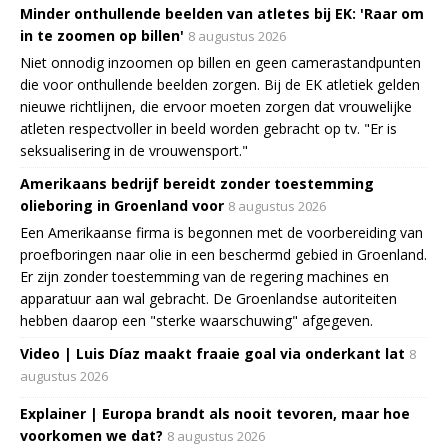
Minder onthullende beelden van atletes bij EK: 'Raar om
in te zoomen op billen'
8 augustus 2026
Niet onnodig inzoomen op billen en geen camerastandpunten
die voor onthullende beelden zorgen. Bij de EK atletiek gelden
nieuwe richtlijnen, die ervoor moeten zorgen dat vrouwelijke
atleten respectvoller in beeld worden gebracht op tv. "Er is
seksualisering in de vrouwensport."
Amerikaans bedrijf bereidt zonder toestemming
olieboring in Groenland voor
8 augustus 2026
Een Amerikaanse firma is begonnen met de voorbereiding van
proefboringen naar olie in een beschermd gebied in Groenland.
Er zijn zonder toestemming van de regering machines en
apparatuur aan wal gebracht. De Groenlandse autoriteiten
hebben daarop een "sterke waarschuwing" afgegeven.
Video | Luis Díaz maakt fraaie goal via onderkant lat
8
augustus 2026
Explainer | Europa brandt als nooit tevoren, maar hoe
voorkomen we dat?
8 augustus 2026