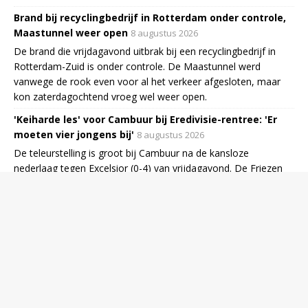
Brand bij recyclingbedrijf in Rotterdam onder controle,
Maastunnel weer open
8 augustus 2026
De brand die vrijdagavond uitbrak bij een recyclingbedrijf in
Rotterdam-Zuid is onder controle. De Maastunnel werd
vanwege de rook even voor al het verkeer afgesloten, maar
kon zaterdagochtend vroeg wel weer open.
'Keiharde les' voor Cambuur bij Eredivisie-rentree: 'Er
moeten vier jongens bij'
8 augustus 2026
De teleurstelling is groot bij Cambuur na de kansloze
nederlaag tegen Excelsior (0-4) van vrijdagavond. De Friezen
hadden zich meer voorgesteld van hun rentree in de Eredivisie.
Spreidingswet blijkt ook in de praktijk te knellen: al
veertien gemeenten berispt
8 augustus 2026
Nog eens veertien gemeenten zijn deze week onder toezicht
geplaatst omdat ze de spreidingswet niet uitvoeren. Uit
evaluaties blijkt bovendien dat de wet op sommige vlakken
niet goed werkt. Daarmee ligt er een stevige opdracht voor
asielminister Van den Brink.