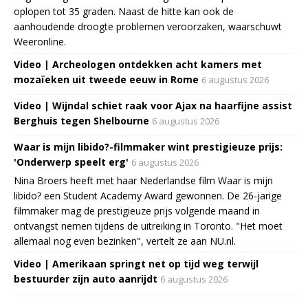
oplopen tot 35 graden. Naast de hitte kan ook de
aanhoudende droogte problemen veroorzaken, waarschuwt
Weeronline.
Video | Archeologen ontdekken acht kamers met
mozaïeken uit tweede eeuw in Rome
6 augustus 2026
Video | Wijndal schiet raak voor Ajax na haarfijne assist
Berghuis tegen Shelbourne
6 augustus 2026
Waar is mijn libido?-filmmaker wint prestigieuze prijs:
'Onderwerp speelt erg'
6 augustus 2026
Nina Broers heeft met haar Nederlandse film Waar is mijn
libido? een Student Academy Award gewonnen. De 26-jarige
filmmaker mag de prestigieuze prijs volgende maand in
ontvangst nemen tijdens de uitreiking in Toronto. "Het moet
allemaal nog even bezinken", vertelt ze aan NU.nl.
Video | Amerikaan springt net op tijd weg terwijl
bestuurder zijn auto aanrijdt
6 augustus 2026