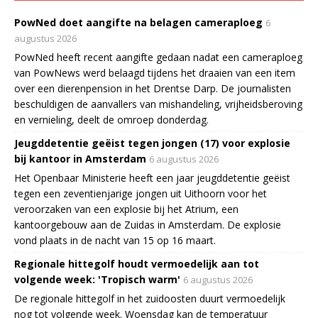
PowNed doet aangifte na belagen cameraploeg
6
augustus 2026
PowNed heeft recent aangifte gedaan nadat een cameraploeg
van PowNews werd belaagd tijdens het draaien van een item
over een dierenpension in het Drentse Darp. De journalisten
beschuldigen de aanvallers van mishandeling, vrijheidsberoving
en vernieling, deelt de omroep donderdag.
Jeugddetentie geëist tegen jongen (17) voor explosie
bij kantoor in Amsterdam
6 augustus 2026
Het Openbaar Ministerie heeft een jaar jeugddetentie geëist
tegen een zeventienjarige jongen uit Uithoorn voor het
veroorzaken van een explosie bij het Atrium, een
kantoorgebouw aan de Zuidas in Amsterdam. De explosie
vond plaats in de nacht van 15 op 16 maart.
Regionale hittegolf houdt vermoedelijk aan tot
volgende week: 'Tropisch warm'
6 augustus 2026
De regionale hittegolf in het zuidoosten duurt vermoedelijk
nog tot volgende week. Woensdag kan de temperatuur