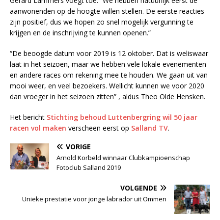
Gerard Lammers voegt toe: “We hebben natuurlijk eerst de
aanwonenden op de hoogte willen stellen. De eerste reacties
zijn positief, dus we hopen zo snel mogelijk vergunning te
krijgen en de inschrijving te kunnen openen.”
“De beoogde datum voor 2019 is 12 oktober. Dat is weliswaar
laat in het seizoen, maar we hebben vele lokale evenementen
en andere races om rekening mee te houden. We gaan uit van
mooi weer, en veel bezoekers. Wellicht kunnen we voor 2020
dan vroeger in het seizoen zitten” , aldus Theo Olde Hensken.
Het bericht
Stichting behoud Luttenbergring wil 50 jaar
racen vol maken
verscheen eerst op
Salland TV
.
VORIGE
Arnold Korbeld winnaar Clubkampioenschap
Fotoclub Salland 2019
VOLGENDE
Unieke prestatie voor jonge labrador uit Ommen