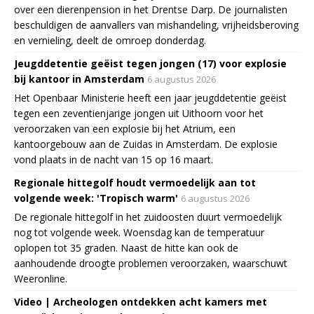
over een dierenpension in het Drentse Darp. De journalisten
beschuldigen de aanvallers van mishandeling, vrijheidsberoving
en vernieling, deelt de omroep donderdag.
Jeugddetentie geëist tegen jongen (17) voor explosie
bij kantoor in Amsterdam
6 augustus 2026
Het Openbaar Ministerie heeft een jaar jeugddetentie geëist
tegen een zeventienjarige jongen uit Uithoorn voor het
veroorzaken van een explosie bij het Atrium, een
kantoorgebouw aan de Zuidas in Amsterdam. De explosie
vond plaats in de nacht van 15 op 16 maart.
Regionale hittegolf houdt vermoedelijk aan tot
volgende week: 'Tropisch warm'
6 augustus 2026
De regionale hittegolf in het zuidoosten duurt vermoedelijk
nog tot volgende week. Woensdag kan de temperatuur
oplopen tot 35 graden. Naast de hitte kan ook de
aanhoudende droogte problemen veroorzaken, waarschuwt
Weeronline.
Video | Archeologen ontdekken acht kamers met