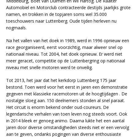
Middelburg, Boet van Dulmen en Wil Hartog. De Raalter
Automobiel en Motorclub contracteerde destijds jaarlijks grote
namen, en trokken in de topjaren soms wel 35.000
toeschouwers naar Luttenberg. Oude tijden herleven nu
nogmaals.
Na het vallen van het doek in 1989, werd in 1996 opnieuw een
race georganiseerd, eerst voorzichtig, maar alweer snel op
nationaal niveau. Tot 2004, het doek opnieuw. Er werd niet
meer geracet, competitie op de Luttenbergring op nationaal
niveau met snelle motoren werd te onveilig.
Tot 2013, het jaar dat het kerkdorp Luttenberg 175 jaar
bestond. Toen werd voor het eerst in jaren een demonstratie
gegeven met klassieke racemotoren uit de hoogtijdagen . De
nostalgie sloeg aan. 150 deelnemers stonden al snel paraat.
Het circuit is enorm bekend onder oud-coureurs. De
legendarische verhalen van toen leven nog steeds voort. Ook
in 2014 bleek er genoeg animo. Daarna lukte het een aantal
jaren door diverse omstandigheden steeds niet er een vervolg
aan te geven, ondanks pogingen van diverse enthousiaste