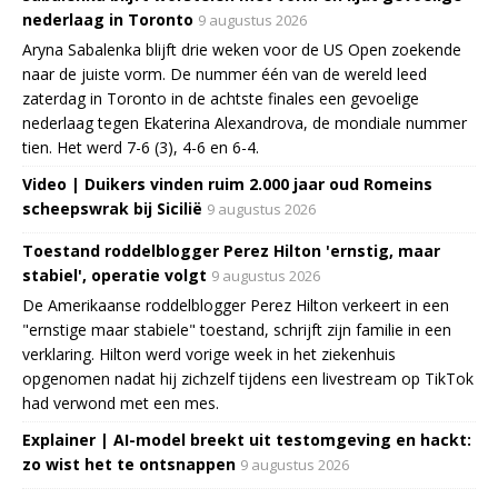
nederlaag in Toronto
9 augustus 2026
Aryna Sabalenka blijft drie weken voor de US Open zoekende
naar de juiste vorm. De nummer één van de wereld leed
zaterdag in Toronto in de achtste finales een gevoelige
nederlaag tegen Ekaterina Alexandrova, de mondiale nummer
tien. Het werd 7-6 (3), 4-6 en 6-4.
Video | Duikers vinden ruim 2.000 jaar oud Romeins
scheepswrak bij Sicilië
9 augustus 2026
Toestand roddelblogger Perez Hilton 'ernstig, maar
stabiel', operatie volgt
9 augustus 2026
De Amerikaanse roddelblogger Perez Hilton verkeert in een
"ernstige maar stabiele" toestand, schrijft zijn familie in een
verklaring. Hilton werd vorige week in het ziekenhuis
opgenomen nadat hij zichzelf tijdens een livestream op TikTok
had verwond met een mes.
Explainer | AI-model breekt uit testomgeving en hackt:
zo wist het te ontsnappen
9 augustus 2026