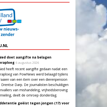
U.NL
ed doet aangifte na belagen
raploeg
6 augustus 2026
ed heeft recent aangifte gedaan nadat een
raploeg van PowNews werd belaagd tijdens
raaien van een item over een dierenpension
t Drentse Darp. De journalisten beschuldigen
nvallers van mishandeling, vrijheidsberoving
rnieling, deelt de omroep donderdag.
ddetentie geëist tegen jongen (17) voor