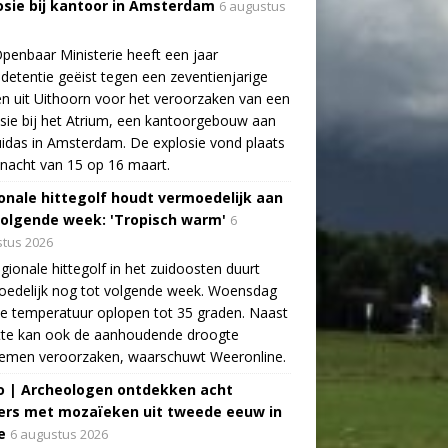
osie bij kantoor in Amsterdam
6 augustus
penbaar Ministerie heeft een jaar
detentie geëist tegen een zeventienjarige
n uit Uithoorn voor het veroorzaken van een
sie bij het Atrium, een kantoorgebouw aan
idas in Amsterdam. De explosie vond plaats
 nacht van 15 op 16 maart.
onale hittegolf houdt vermoedelijk aan
volgende week: 'Tropisch warm'
6
tus 2026
gionale hittegolf in het zuidoosten duurt
oedelijk nog tot volgende week. Woensdag
e temperatuur oplopen tot 35 graden. Naast
tte kan ook de aanhoudende droogte
lemen veroorzaken, waarschuwt Weeronline.
o | Archeologen ontdekken acht
rs met mozaïeken uit tweede eeuw in
e
6 augustus 2026