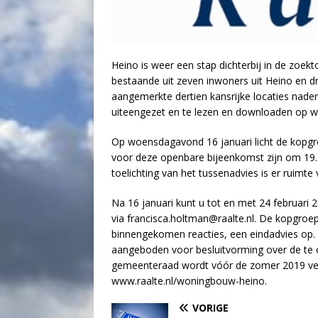
Heino is weer een stap dichterbij in de zoe
bestaande uit zeven inwoners uit Heino en 
aangemerkte dertien kansrijke locaties nader
uiteengezet en te lezen en downloaden op 
Op woensdagavond 16 januari licht de kopgr
voor deze openbare bijeenkomst zijn om 19.3
toelichting van het tussenadvies is er ruimte 
Na 16 januari kunt u tot en met 24 februari
via francisca.holtman@raalte.nl. De kopgroe
binnengekomen reacties, een eindadvies op.
aangeboden voor besluitvorming over de te 
gemeenteraad wordt vóór de zomer 2019 ver
www.raalte.nl/woningbouw-heino.
VORIGE