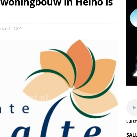
 woningbouw in Heino is
rized
0
LUIS
SAL