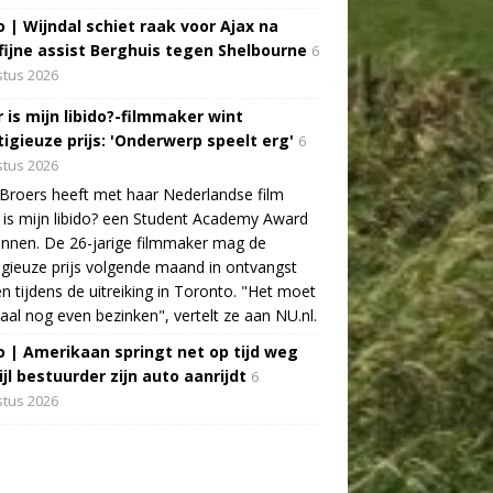
o | Wijndal schiet raak voor Ajax na
fijne assist Berghuis tegen Shelbourne
6
tus 2026
 is mijn libido?-filmmaker wint
tigieuze prijs: 'Onderwerp speelt erg'
6
tus 2026
Broers heeft met haar Nederlandse film
is mijn libido? een Student Academy Award
nnen. De 26-jarige filmmaker mag de
igieuze prijs volgende maand in ontvangst
 tijdens de uitreiking in Toronto. "Het moet
aal nog even bezinken", vertelt ze aan NU.nl.
o | Amerikaan springt net op tijd weg
jl bestuurder zijn auto aanrijdt
6
tus 2026