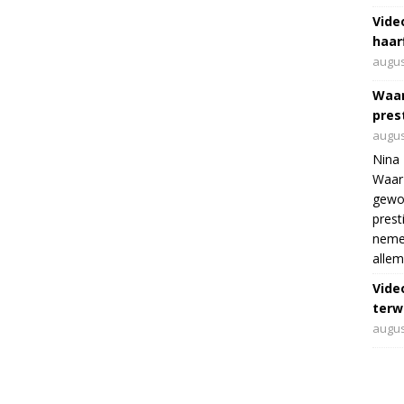
Vide
haar
augus
Waar
pres
augus
Nina 
Waar 
gewo
prest
nemen
allem
Vide
terwi
augus