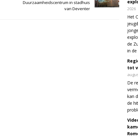
expl
Duurzaamheidscentrum in stadhuis
2026
van Deventer
Het O
jeugd
jonge
explo
de Zu
in de
Regi
tot 
augus
De re
verm
kan d
de hi
prob
Vide
kame
Rom