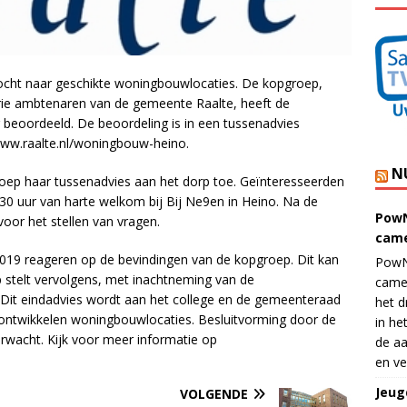
ktocht naar geschikte woningbouwlocaties. De kopgroep,
drie ambtenaren van de gemeente Raalte, heeft de
 beoordeeld. De beoordeling is in een tussenadvies
www.raalte.nl/woningbouw-heino.
N
oep haar tussenadvies aan het dorp toe. Geïnteresseerden
0 uur van harte welkom bij Bij Ne9en in Heino. Na de
PowN
voor het stellen van vragen.
came
 2019 reageren op de bevindingen van de kopgroep. Dit kan
PowN
p stelt vervolgens, met inachtneming van de
came
 Dit eindadvies wordt aan het college en de gemeenteraad
het d
ontwikkelen woningbouwlocaties. Besluitvorming door de
in he
wacht. Kijk voor meer informatie op
de aa
en ve
Jeug
VOLGENDE