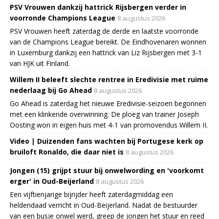
PSV Vrouwen dankzij hattrick Rijsbergen verder in
voorronde Champions League
8 augustus 2026
PSV Vrouwen heeft zaterdag de derde en laatste voorronde
van de Champions League bereikt. De Eindhovenaren wonnen
in Luxemburg dankzij een hattrick van Liz Rijsbergen met 3-1
van HJK uit Finland.
Willem II beleeft slechte rentree in Eredivisie met ruime
nederlaag bij Go Ahead
8 augustus 2026
Go Ahead is zaterdag het nieuwe Eredivisie-seizoen begonnen
met een klinkende overwinning. De ploeg van trainer Joseph
Oosting won in eigen huis met 4-1 van promovendus Willem II.
Video | Duizenden fans wachten bij Portugese kerk op
bruiloft Ronaldo, die daar niet is
8 augustus 2026
Jongen (15) grijpt stuur bij onwelwording en 'voorkomt
erger' in Oud-Beijerland
8 augustus 2026
Een vijftienjarige bijrijder heeft zaterdagmiddag een
heldendaad verricht in Oud-Beijerland. Nadat de bestuurder
van een busje onwel werd, greep de jongen het stuur en reed