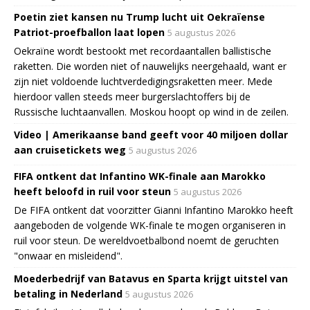
Poetin ziet kansen nu Trump lucht uit Oekraïense
Patriot-proefballon laat lopen
5 augustus 2026
Oekraïne wordt bestookt met recordaantallen ballistische
raketten. Die worden niet of nauwelijks neergehaald, want er
zijn niet voldoende luchtverdedigingsraketten meer. Mede
hierdoor vallen steeds meer burgerslachtoffers bij de
Russische luchtaanvallen. Moskou hoopt op wind in de zeilen.
Video | Amerikaanse band geeft voor 40 miljoen dollar
aan cruisetickets weg
5 augustus 2026
FIFA ontkent dat Infantino WK-finale aan Marokko
heeft beloofd in ruil voor steun
5 augustus 2026
De FIFA ontkent dat voorzitter Gianni Infantino Marokko heeft
aangeboden de volgende WK-finale te mogen organiseren in
ruil voor steun. De wereldvoetbalbond noemt de geruchten
"onwaar en misleidend".
Moederbedrijf van Batavus en Sparta krijgt uitstel van
betaling in Nederland
5 augustus 2026