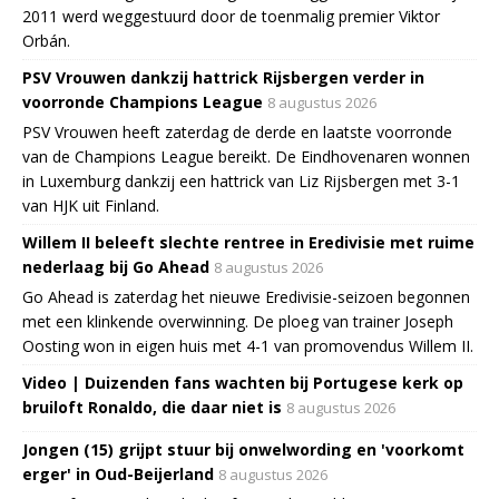
2011 werd weggestuurd door de toenmalig premier Viktor
Orbán.
PSV Vrouwen dankzij hattrick Rijsbergen verder in
voorronde Champions League
8 augustus 2026
PSV Vrouwen heeft zaterdag de derde en laatste voorronde
van de Champions League bereikt. De Eindhovenaren wonnen
in Luxemburg dankzij een hattrick van Liz Rijsbergen met 3-1
van HJK uit Finland.
Willem II beleeft slechte rentree in Eredivisie met ruime
nederlaag bij Go Ahead
8 augustus 2026
Go Ahead is zaterdag het nieuwe Eredivisie-seizoen begonnen
met een klinkende overwinning. De ploeg van trainer Joseph
Oosting won in eigen huis met 4-1 van promovendus Willem II.
Video | Duizenden fans wachten bij Portugese kerk op
bruiloft Ronaldo, die daar niet is
8 augustus 2026
Jongen (15) grijpt stuur bij onwelwording en 'voorkomt
erger' in Oud-Beijerland
8 augustus 2026