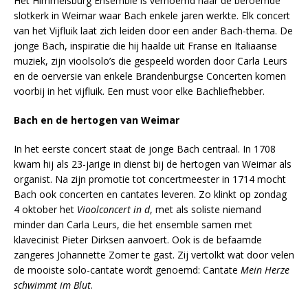
Het Himmelsburg Ensemble is vernoemd naar de beroemde
slotkerk in Weimar waar Bach enkele jaren werkte. Elk concert
van het Vijfluik laat zich leiden door een ander Bach-thema. De
jonge Bach, inspiratie die hij haalde uit Franse en Italiaanse
muziek, zijn vioolsolo’s die gespeeld worden door Carla Leurs
en de oerversie van enkele Brandenburgse Concerten komen
voorbij in het vijfluik. Een must voor elke Bachliefhebber.
Bach en de hertogen van Weimar
In het eerste concert staat de jonge Bach centraal. In 1708
kwam hij als 23-jarige in dienst bij de hertogen van Weimar als
organist. Na zijn promotie tot concertmeester in 1714 mocht
Bach ook concerten en cantates leveren. Zo klinkt op zondag
4 oktober het
Vioolconcert in d
, met als soliste niemand
minder dan Carla Leurs, die het ensemble samen met
klavecinist Pieter Dirksen aanvoert. Ook is de befaamde
zangeres Johannette Zomer te gast. Zij vertolkt wat door velen
de mooiste solo-cantate wordt genoemd: Cantate
Mein Herze
schwimmt im Blut
.